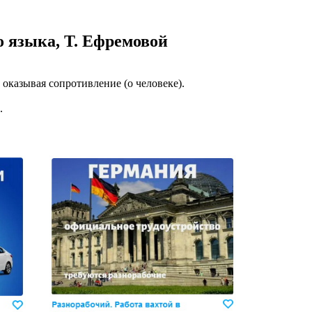
казываем
ницы, встреча
о языка, Т. Ефремовой
то проживание.
 пользоваться
, оказывая сопротивление (о человеке).
 РФ!
мочь в
.
.
ашем профиле.
 комплектовщик,
итель,
курьер банка,
нбанк,