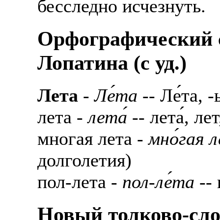
бесследно исчезнуть.
Орфографический с
Лопатина (c уд.)
Лета
-
Ле́та
-- Ле́та, 
лета -
лета́
-- лета́, лет
многая лета -
мно́гая л
долголетия)
пол-лета -
пол-ле́та
-- 
Новый толково-сло