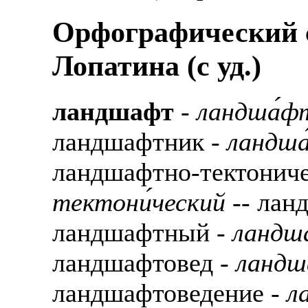
Орфографический с
Лопатина (c уд.)
ландшафт
-
ландша́ф
ландшафтник -
ландша
ландшафтно-тектонич
тектони́ческий
-- лан
ландшафтный -
ландш
ландшафтовед -
ландш
ландшафтоведение -
л