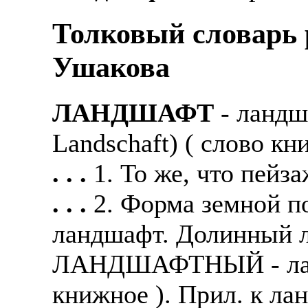
Толковый словарь р
Ушакова
ЛАНДШАФТ
- ландш
Landschaft) ( слово кн
. . .
1. То же, что пей
. . .
2. Форма земной п
ландшафт. Долинный 
ЛАНДШАФТНЫЙ - ланд
книжное ). Прил. к л