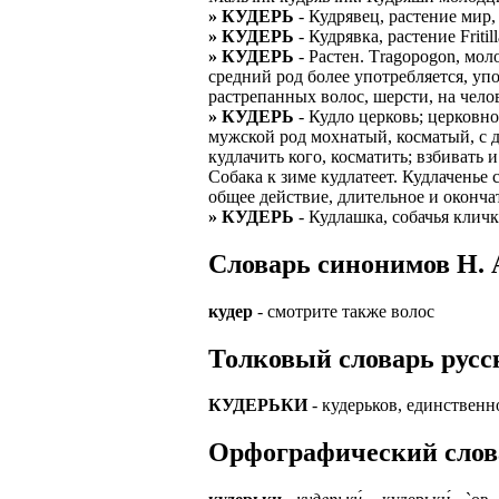
» КУДЕРЬ
- Кудрявец, растение мир,
ЗАДАЧИ РЕГ
ПРОЦЕСС ОФОРМ
» КУДЕРЬ
- Кудрявка, растение Fritilla
приглашение от 
» КУДЕРЬ
- Растен. Тragopogon, мол
Доставлять клие
работодателем п
средний род более употребляется, у
растрепанных волос, шерсти, на чело
Подписывать док
Лицензия по тру
» КУДЕРЬ
- Кудло церковь; церковн
картами банка.
мужской род мохнатый, косматый, с д
ВОЗМОЖНО Д
кудлачить кого, косматить; взбивать
В ходе консульт
Собака к зиме кудлатеет. Кудлаченье
установке мобил
Также смотрите 
общее действие, длительное и оконча
» КУДЕРЬ
- Кудлашка, собачья кличк
Пожалуйста, Н
А также рассмат
упаковщик, сти
Cловарь синонимов Н. А
Опыт не нужен, 
региональный пр
# работа за гран
курьер докумен
кудер
- смотрите также волос
# работа за руб
В таких банках,
Толковый словарь русск
# трудоустройст
Открытие, Почт
# трудоустройст
А также в компа
КУДЕРЬКИ
- кудерьков, единственно
В направлениях:
Орфографический словар