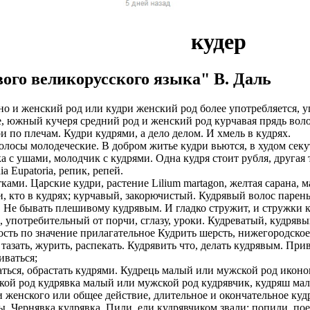
ы в оплате НЕТ!
чество выполнения наших услуг. Ведётся постоянный набор му
латы на карту
нтов и согласования с ними даты встреч. Для этого есть отдельн
кудер
планшет для работы
не оплачиваем стоимость оформления и перелёт.
. У вас будет бесплатное обучение.
иальное, зарплата выплачивается официально по законодательст
2/2, 5/2)
ого великорусского языка" В. Даль
итывать какие то деньги из вашей зарплаты!
счет компании
оформление со всеми отчислениями в Пенсионный Фонд и нало
очая виза на 6 месяцев (можно продлевать на месте, не выезжая 
о и женский род или кудри женский род более употребляется, 
у Вас 24 часа в сутки и в выходные дни
тив.
 южный кучеря средний род и женский род курчавая прядь волос,
на 1 год (можно продлевать, не выезжая из страны);
и по плечам. Кудри кудрями, а дело делом. И хмель в кудрях.
миссий автопарков
боты и полная оплата мобильной связи.
волосы молодеческие. В добром житье кудри вьются, в худом сек
тавим возможность оформления Вида на Жительство.
а с ушами, молодчик с кудрями. Одна кудря стоит рубля, другая
й стабильный доход не зависимо от суммы заказов
 от партнеров компании.
a Eupatoriа, репик, репей.
е является обязательным. Наличие заграничного паспорта;
тками. Царские кудри, растение Lilium martagon, желтая сарана, м
рк: Правый/левый руль, АКПП/МКПП, бензин/ГАЗ
ия на продукты Тинькофф банка.
, кто в кудрях; курчавый, закорючистый. Кудрявый волос парень. 
ины, женщины, а также семейные пары;
Не бывать плешивому кудрявым. И гладко стружит, и стружки к
с возможностью выкупа от 600р.
ОИТЬСЯ ПРЕДСТАВИТЕЛЕМ
о, употребительный от порчи, сглазу, уроки. Кудреватый, кудряв
 фабрики, заводы.
сть по значение прилагательное Кудрить шерсть, нижегородское 
 в штат.
 это объявление.
 тазать, журить, распекать. Кудрявить что, делать кудрявым. При
а 1500-2500 евро в месяц (130 000-230 000 рублей). Заработок
вно, работаем без выходных
иваться;
ит от подобранной вакансии и сложности работы. + переработ
ашение в личный кабинет кандидата.
ться, обрастать кудрями. Кудрець малый или мужской род иконоп
тдельно.
т на вакансию ограничено
кой род кудрявка малый или мужской род кудрявчик, кудряш ма
кую анкету.
и женского или общее действие, длительное и окончательное ку
ляется работодателем. Страховка. Премии. Официальное трудоу
а менеджера.
. Чернявка кудрявка. Пили, ели кудрявчиком звали; попили, по
ов. 5-6 дневная рабочая неделя.