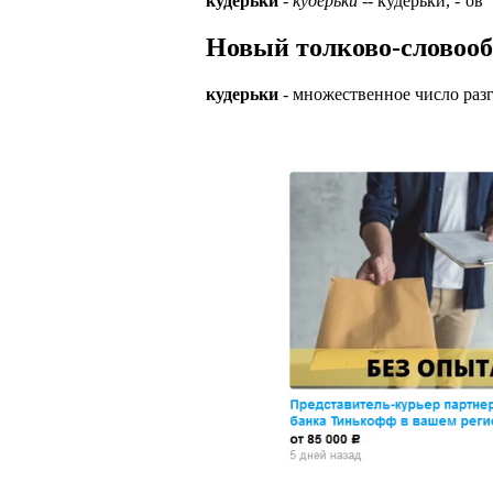
кудерьки
-
кудерьки́
-- кудерьки́, -`ов
Новый толково-словооб
кудерьки
- множественное число раз