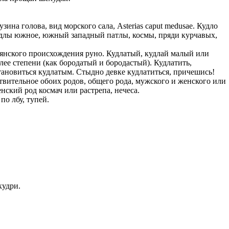
казываем
ницы, встреча
ина голова, вид морского сала, Аsterias caput medusae. Кудло
то проживание.
кудлы южное, южный западный патлы, космы, пряди курчавых,
 пользоваться
авянского происхождения руно. Кудлатый, кудлай малый или
ее степени (как бородатый и бородастый). Кудлатить,
 РФ!
становиться кудлатым. Стыдно девке кудлатиться, причешись!
мочь в
ствительное обоих родов, общего рода, мужского и женского или
.
ашем профиле.
нский род космач или растрепа, нечеса.
по лбу, тупей.
 комплектовщик,
итель,
курьер банка,
нбанк,
кудри.