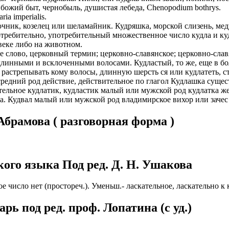
 божий быт, чернобыль, душистая лебеда, Сhenopodium bothrys.
ИОНАЛЬНОГО ПРЕДСТАВИТЕЛЯ
ЛЕНИЯ: подробная консультация, оформление контракта> за
ria imperialis.
работодателя > оформление визы > отправка > прохождение гра
очник, козелец или шеламайник. Кудряшка, морской слизень, медуз
нтам банковские продукты, в том числе карты.
одобранной заранее вакансии > прибытие на предприятие и мес
потребительно, употребительный множественное число кудла и 
веке либо на животном.
ументы при передаче и консультировать клиентов, как выгодно
доустройству за рубежом № 20118251359
ое слово, церковный термин; церковно-славянское; церковно-сл
линными и всклоченными волосами. Кудластый, то же, еще в бол
ИСТАНЦИОННОЕ ОФОРМЛЕНИЕ ИЗ ЛЮБОГО РЕГИОНА
 и растрепывать кому волосы, длинную шерсть ся или кудлатеть, 
ации представители могут подключать доп. услуги (например по
 средний род действие, действительное по глагол Кудлашка суще
ьного банка на телефон), за что получают дополнительную плату
дополнительные предложения по отправке в другие страны в н
тельное кудлатик, кудластик малый или мужской род кудлатка же
а. Кудвал малый или мужской род владимирское вихор или зачес 
Е ЗВОНИТЕ! Пишите.
риваются соискатели с опытом работы: рабочий, разнорабочий,
керовщик.
брамова ( разговорная форма )
но приветствуется на следующих позициях: менеджер, представ
едставитель, продавец-консультант, курьер, банковский курьер, 
ицей
тов, менеджер по продажам.
ежом
 как Сбербанк, Газпром, Альфа-Банк, Промсвязьбанк, Райффайзе
ого языка Под ред. Д. Н. Ушакова
во за границей
а Банк.
во за рубежом
ниях: Евросеть, Мегафон, Связной, СДЭК, ПЭК и т.д.
е число нет (простореч.). Уменьш.- ласкательное, ласкательно к 
 без опыта, студенты, банки, консультирование, продажи.
ь под ред. проф. Лопатина (c уд.)