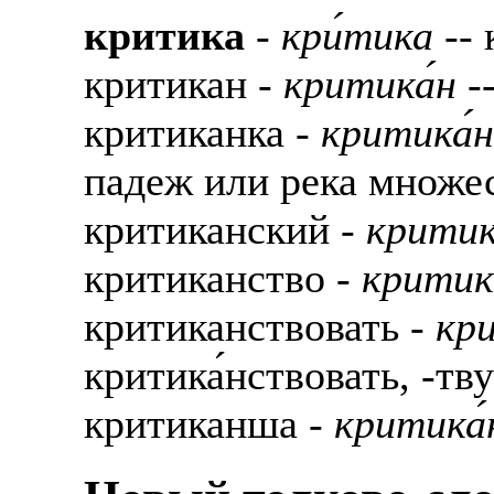
критика
-
кри́тика
-- 
критикан -
критика́н
--
критиканка -
критика́
падеж или река множе
критиканский -
критик
критиканство -
критик
критиканствовать -
кр
критика́нствовать, -тв
критиканша -
критика