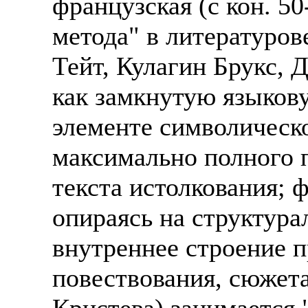
французская (с кон. 5
Также смотрите допол
В таких банках, как С
метода" в литературов
отправке в другие стр
Промсвязьбанк, Райфф
Тейт, Кулагин Брукс, 
А также рассматривают
А также в компаниях: 
как замкнутую языков
рабочий, разнорабочий
СДЭК, ПЭК и т.д.
стикеровщик.
элементе символическ
В направлениях: без оп
# работа за границей
консультирование, про
максимально полного 
# работа за рубежом
текста истолкования; ф
# трудоустройство за 
опираясь на структура
# трудоустройство за 
внутреннее строение 
повествования, сюжета,
Кристева) занимается 