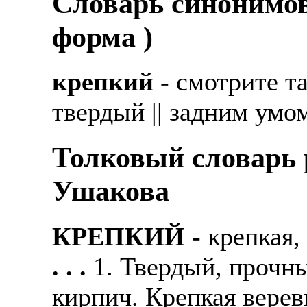
Cловарь синонимов
форма )
крепкий
- смотрите т
твердый || задним умо
Толковый словарь р
Ушакова
КРЕПКИЙ
- крепкая,
. . .
1. Твердый, прочн
кирпич. Крепкая верев