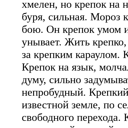
хмелен, но крепок на 
Также смотрите допол
В таких банках, как С
буря, сильная. Мороз 
отправке в другие стр
Промсвязьбанк, Райфф
бою. Он крепок умом и
А также рассматривают
А также в компаниях: 
рабочий, разнорабочий
СДЭК, ПЭК и т.д.
унывает. Жить крепко,
стикеровщик.
за крепким караулом. К
В направлениях: без оп
# работа за границей
консультирование, про
Крепок на язык, молча
# работа за рубежом
думу, сильно задумыва
# трудоустройство за 
непробудный. Крепкий 
# трудоустройство за 
известной земле, по с
свободного перехода. 