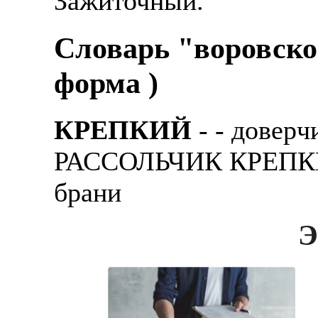
Зажиточный.
Словарь "воровско
форма )
КРЕПКИЙ
- - довеp
РАССОЛЬЧИК КРЕПКИЙ 
бpани
Э