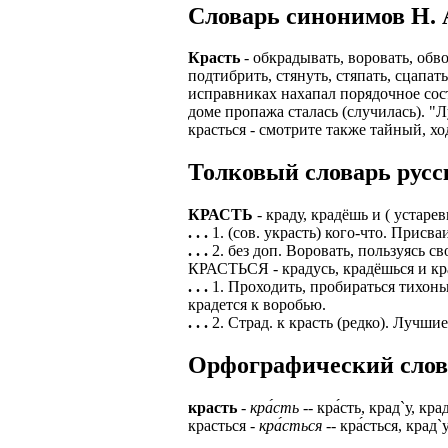
Cловарь синонимов Н. А
ЗАДАЧИ РЕГ
ПРОЦЕСС ОФОРМ
приглашение от 
Красть
- обкрадывать, воровать, обв
Доставлять клие
работодателем п
подтибрить, стянуть, стяпать, сцапат
исправниках нахапал порядочное сост
Подписывать док
Лицензия по тру
доме пропажа сталась (случилась). "Л
картами банка.
красться - смотрите также тайный, хо
ВОЗМОЖНО Д
В ходе консульт
установке мобил
Толковый словарь русск
Также смотрите 
Пожалуйста, Н
А также рассмат
КРАСТЬ
- краду, крадёшь и ( устаре
упаковщик, сти
. . .
1. (сов. украсть) кого-что. Присв
Опыт не нужен, 
. . .
2. без доп. Воровать, пользуясь
региональный пр
# работа за гран
КРАСТЬСЯ - крадусь, крадёшься и кра
курьер докумен
. . .
1. Проходить, пробираться тихонь
# работа за руб
крадется к воробью.
В таких банках,
# трудоустройст
. . .
2. Страд. к красть (редко). Лучши
Открытие, Почт
# трудоустройст
А также в компа
Орфографический словар
В направлениях:
красть
-
кра́сть
-- кра́сть, крад`у, кра
красться -
кра́сться
-- кра́сться, крад`