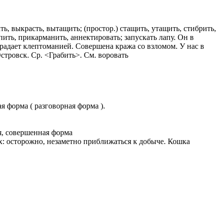
казываем
ницы, встреча
ь, выкрасть, вытащить; (простор.) стащить, утащить, стибрить,
то проживание.
епить, прикарманить, аннектировать; запускать лапу. Он в
традает клептоманией. Совершена кража со взломом. У нас в
 пользоваться
Островск. Ср. <Грабить>. См. воровать
 РФ!
мочь в
.
ашем профиле.
 комплектовщик,
я форма ( разговорная форма ).
итель,
курьер банка,
ся, совершенная форма
ых: осторожно, незаметно приближаться к добыче. Кошка
нбанк,