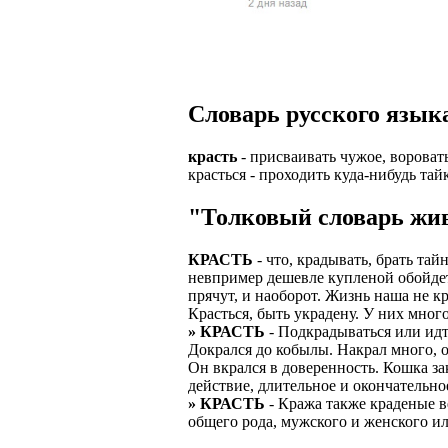
Верхней границ
надежность и ка
Ежедневные вып
семейных пар.
БЕЗ поиска клие
Предоставляем 
ВНИМАНИЕ: Мы 
Можно БЕЗ опыта
Есть выходные
Устройство офиц
Гибкий график: (
Словарь русского языка
имеет права выч
Оплата ГСМ за 
Дистанционное 
Варианты: 1) Раб
красть
- присваивать чужое, вороват
Авто находится 
Дружный коллек
красться - проходить куда-нибудь тай
2) Рабочая виза 
Никаких % и ко
Смартфон для ра
"Толковый словарь жив
3) Также предос
Гарантированны
Скидки и акции
Знание языка н
КРАСТЬ
- что, крадывать, брать та
Большой автопа
Выгодные услов
невпример дешевле купленой обойдетс
Требуются мужч
прячут, и наоборот. Жизнь наша не кр
В наличии авто 
ЧТОБЫ УСТР
Красться, быть украдену. У них много
Варианты работ:
» КРАСТЬ
- Подкрадываться или идти
Ищем водителей
Откликнитесь на
Докрался до кобылы. Накрал много, о
Средняя зарплат
Он вкрался в доверенность. Кошка за
Звоните ежедне
средний, завис
Получите пригл
действие, длительное и окончательно
оплачиваются о
» КРАСТЬ
- Кража также краденые в
количество мес
Заполните корот
общего рода, мужского и женского ил
Жилье предостав
Ожидайте звонк
График 10-12 час