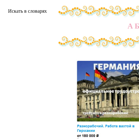
Искать в словарях
А
Работа представ
появились свеж
банка.
Разнорабочий. 
Водитель такси 
ежедневные вып
ПЛЮСЫ РАБО
Компания ООО 
трудоустройству
Наши преимуще