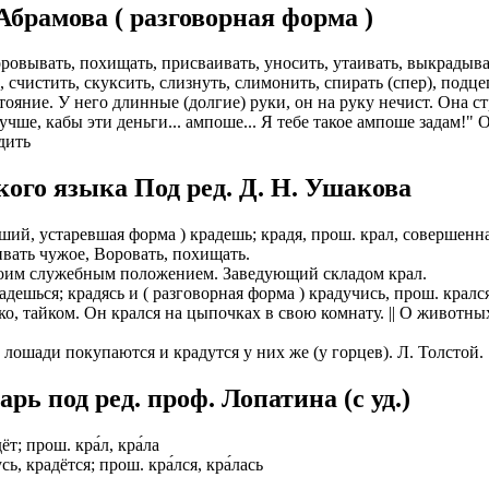
брамова ( разговорная форма )
ИОНАЛЬНОГО ПРЕДСТАВИТЕЛЯ
ЛЕНИЯ: подробная консультация, оформление контракта> за
работодателя > оформление визы > отправка > прохождение гра
оровывать, похищать, присваивать, уносить, утаивать, выкрадыват
нтам банковские продукты, в том числе карты.
одобранной заранее вакансии > прибытие на предприятие и мес
ь, счистить, скуксить, слизнуть, слимонить, спирать (спер), подц
ояние. У него длинные (долгие) руки, он на руку нечист. Она с
ументы при передаче и консультировать клиентов, как выгодно
доустройству за рубежом № 20118251359
учше, кабы эти деньги... ампоше... Я тебе такое ампоше задам!" 
дить
ИСТАНЦИОННОЕ ОФОРМЛЕНИЕ ИЗ ЛЮБОГО РЕГИОНА
ации представители могут подключать доп. услуги (например по
ьного банка на телефон), за что получают дополнительную плату
ого языка Под ред. Д. Н. Ушакова
дополнительные предложения по отправке в другие страны в н
Е ЗВОНИТЕ! Пишите.
риваются соискатели с опытом работы: рабочий, разнорабочий,
вший, устаревшая форма ) крадешь; крадя, прош. крал, совершенна
керовщик.
аивать чужое, Воровать, похищать.
но приветствуется на следующих позициях: менеджер, представ
 своим служебным положением. Заведующий складом крал.
едставитель, продавец-консультант, курьер, банковский курьер, 
ицей
дешься; крадясь и ( разговорная форма ) крадучись, прош. крал
тов, менеджер по продажам.
ко, тайком. Он крался на цыпочках в свою комнату. || О животн
ежом
 как Сбербанк, Газпром, Альфа-Банк, Промсвязьбанк, Райффайзе
во за границей
е лошади покупаются и крадутся у них же (у горцев). Л. Толстой.
а Банк.
во за рубежом
ниях: Евросеть, Мегафон, Связной, СДЭК, ПЭК и т.д.
ь под ред. проф. Лопатина (c уд.)
 без опыта, студенты, банки, консультирование, продажи.
дёт; прош. кра́л, кра́ла
усь, крадётся; прош. кра́лся, кра́лась