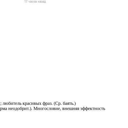
жчин, женщин и
ая команда.
ву. Никто не
говую.
из страны),
 указан
 любитель красивых фраз. (Ср. баять.)
ки
рма неодобрит.). Многословие, внешняя эффектность
стройство.