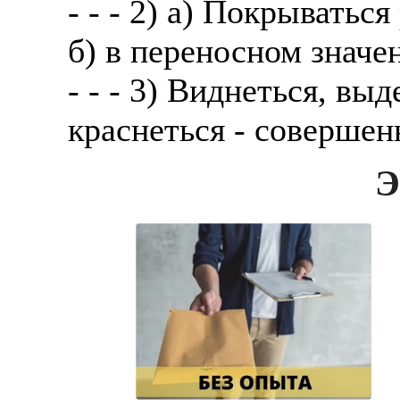
- - - 2) а) Покрыватьс
б) в переносном значе
- - - 3) Виднеться, вы
краснеться - совершенн
Э