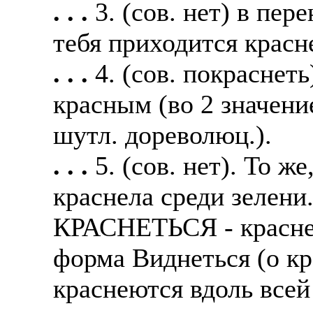
. . .
3. (сов. нет) в пе
тебя приходится красн
. . .
4. (сов. покраснет
красным (во 2 значение
шутл. дореволюц.).
. . .
5. (сов. нет). То 
краснела среди зелени
КРАСНЕТЬСЯ - красне
форма Виднеться (о к
краснеются вдоль всей