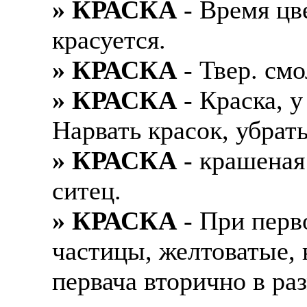
» КРАСКА
- Время цве
Также смотрите допол
В таких банках, как С
красуется.
отправке в другие стр
Промсвязьбанк, Райфф
» КРАСКА
- Твер. смо
А также рассматривают
А также в компаниях: 
рабочий, разнорабочий
СДЭК, ПЭК и т.д.
» КРАСКА
- Краска, у
стикеровщик.
Нарвать красок, убрат
В направлениях: без оп
# работа за границей
консультирование, про
» КРАСКА
- крашеная
# работа за рубежом
ситец.
# трудоустройство за 
» КРАСКА
- При перв
# трудоустройство за 
частицы, желтоватые, 
первача вторично в раз