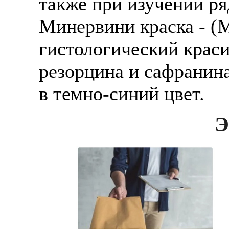
также при изучении р
Минервини краска - (Mi
гистологический крас
резорцина и сафранина
в темно-синий цвет.
Э