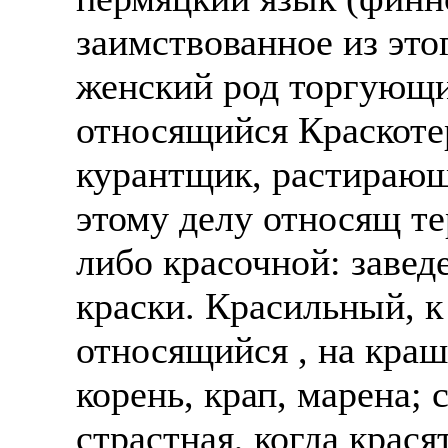
заимствованное из эт
женский род торгующи
относящийся Краскоте
курантщик, растирающ
этому делу относящ те
либо красочной: завед
краски. Красильный, к
относящийся , на кра
корень, крап, марена; 
страстная, когда крася