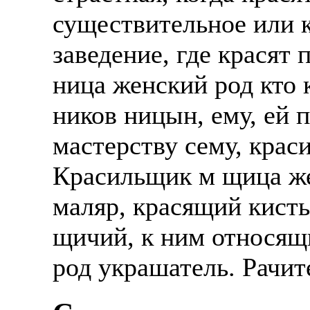
существительное или 
заведение, где красят
ница женский род кто 
ников ницын, ему, ей 
мастерству сему, крас
Красильщик м щица же
маляр, красящий кист
щичий, к ним относящи
род украшатель. Рачит