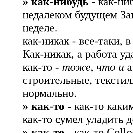
» как-нибудь
- как-ни
недалеком будущем Заг
неделе.
как-никак - все-таки, 
Как-никак, а работа уд
как-то -
тоже, что и
а
строительные, текстил
нормально.
» как-то
- как-то каки
как-то сумел уладить д
» как-то
- как-то Coll