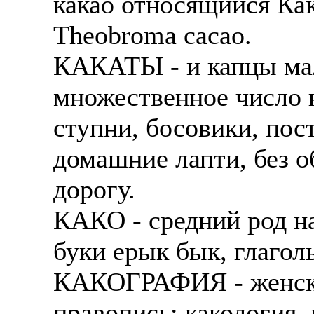
какао относящийся Ка
Тheobromа сасао.
КАКАТЫ - и капцы ма
множественное число 
ступни, босовики, пос
домашние лапти, без об
дорогу.
КАКО - средний род наз
буки ерык бык, глаголь
КАКОГРАФИЯ - женски
правопись; какология,