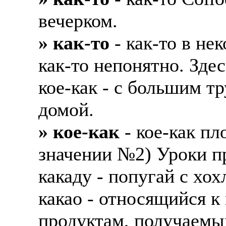
вечерком.
» как-то
- как-то в не
как-то непонятно. Здес
кое-как - с большим тр
домой.
» кое-как
- кое-как пл
значении №2) Уроки пр
какаду - попугай с хох
какао - относящийся к
продуктам, получаемым