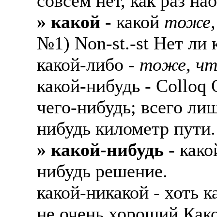
совсем нет, как раз на
» какой
- какой
тоже,
№1) Non-st.-st Нет ли
какой-либо -
тоже, чт
какой-нибудь - Colloq
чего-нибудь; всего лиш
нибудь километр пути.
» какой-нибудь
- како
нибудь решение.
какой-никакой - хоть 
не очень хороший Како