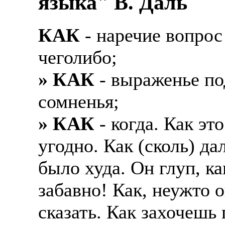
языка" В. Даль
КАК
- наречие вопрос 
чеголибо;
» КАК
- выраженье под
сомненья;
» КАК
- когда. Как эт
угодно. Как (сколь) д
было худа. Он глуп, как
забавно! Как, неужто о
сказать. Как захочешь 