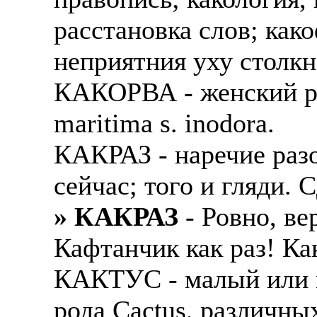
расстановка слов; как
неприятния уху столкн
КАКОРВА - женский ро
maritima s. inodorа.
КАКРАЗ - наречие разо
сейчас; того и гляди. 
» КАКРАЗ
- Ровно, вер
Кафтанчик как раз! Ка
КАКТУС - малый или м
рода Сасtus, различны