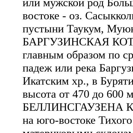
или мужской род Больш
Также смотрите допол
В таких банках, как С
востоке - оз. Сасыккол
отправке в другие стр
Промсвязьбанк, Райфф
пустыни Таукум, Муюн
А также рассматривают
А также в компаниях: 
БАРГУЗИНСКАЯ КОТЛО
рабочий, разнорабочий
СДЭК, ПЭК и т.д.
стикеровщик.
главным образом по с
В направлениях: без оп
# работа за границей
консультирование, про
падеж или река Баргу
# работа за рубежом
Икатским хр., в Бурят
# трудоустройство за 
высота от 470 до 600 
# трудоустройство за 
БЕЛЛИНСГАУЗЕНА КО
на юго-востоке Тихого
материковыми склона