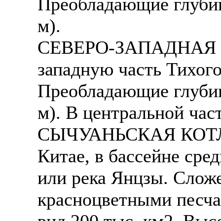
Преобладающие глубин
м).
СЕВЕРО-ЗАПАДНАЯ К
западную часть Тихог
Преобладающие глубин
м). В центральной час
СЫЧУАНЬСКАЯ КОТЛОВ
Китае, в бассейне сре
или река Янцзы. Слож
красноцветными песч
вид 200 тыс. км2. Выс