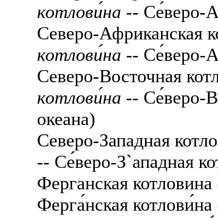
котлови́на
-- Се́веро-
Северо-Африканская к
котлови́на
-- Се́веро-
Северо-Восточная кот
котлови́на
-- Се́веро-
океана)
Северо-Западная котл
-- Се́веро-З`ападная к
Ферганская котловина
Ферга́нская котлови́на 