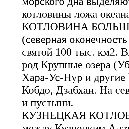
морского дна выделяю
котловины ложа океана
КОТЛОВИНА БОЛЬШИХ 
(северная оконечность
святой 100 тыс. км2. 
род Крупные озера (У
Хара-Ус-Нур и другие 
Кобдо, Дзабхан. На сев
и пустыни.
КУЗНЕЦКАЯ КОТЛОВИН
между Кузнецким Алат