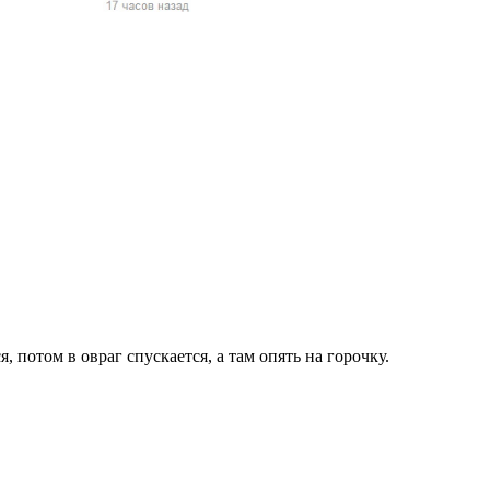
жчин, женщин и
ая команда.
ву. Никто не
говую.
из страны),
 потом в овраг спускается, а там опять на горочку.
 указан
ки
стройство.