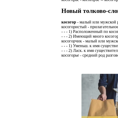
ЗАДАЧИ РЕГ
ПРОЦЕСС ОФОРМ
Новый толково-сло
приглашение от 
Доставлять клие
работодателем п
косогор
- малый или мужской р
Подписывать док
Лицензия по тру
косогористый - прилагательно
картами банка.
- - - 1) Расположенный по косо
ВОЗМОЖНО Д
- - - 2) Имеющий много косого
В ходе консульт
косогорчик - малый или мужск
установке мобил
Также смотрите 
- - - 1) Уменьш. к имя существи
- - - 2) Ласк. к имя существител
Пожалуйста, Н
А также рассмат
косогорье - средний род разгов
упаковщик, сти
Опыт не нужен, 
региональный пр
# работа за гран
курьер докумен
# работа за руб
В таких банках,
# трудоустройст
Открытие, Почт
# трудоустройст
А также в компа
В направлениях: