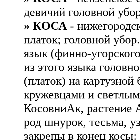
девичий головной убор
» КОСА
- нижегородск
платок; головной убор
язык (финно-угорского
из этого языка головн
(платок) на картузной 
кружевцами и светлыми
КосовниАк, растение A
род шнурок, тесьма, у
закрепы в конец косы: 