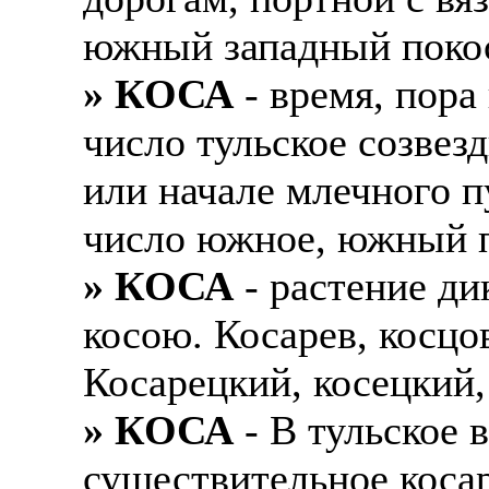
южный западный покос,
» КОСА
- время, пора
число тульское созвезд
или начале млечного 
число южное, южный п
» КОСА
- растение ди
косою. Косарев, косцо
Косарецкий, косецкий,
» КОСА
- В тульское 
существительное коса