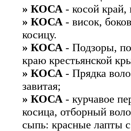
» КОСА
- косой край, 
» КОСА
- висок, боков
косицу.
» КОСА
- Подзоры, по
краю крестьянской кр
» КОСА
- Прядка воло
завитая;
» КОСА
- курчавое пер
косица, отборный воло
сыпь: красные лапты с