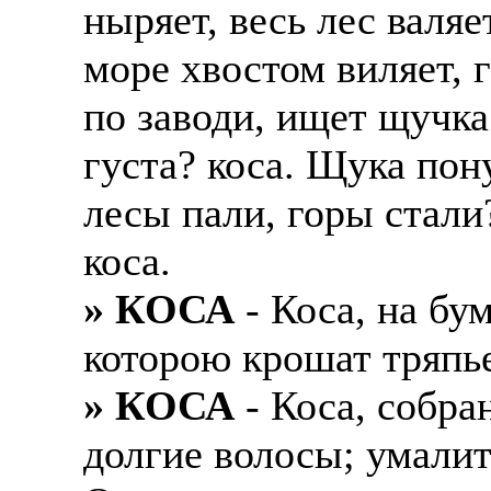
ныряет, весь лес валя
море хвостом виляет, 
по заводи, ищет щучка
густа? коса. Щука пон
лесы пали, горы стали
коса.
» КОСА
- Коса, на бу
которою крошат тряпь
» КОСА
- Коса, собра
долгие волосы; умалит.