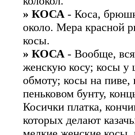
колокол.
» КОСА
- Коса, брюш
около. Мера красной р
косы.
» КОСА
- Вообще, вся
женскую косу; косы у 
обмоту; косы на пиве, 
пеньковом бунту, концы
Косички платка, кончи
которых делают казачь
мелкие женские косы, 