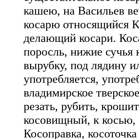
кашею, на Васильев ве
косарю относящийся К
делающий косари. Коса
поросль, нижие сучья 
вырубку, под лядину ил
употребляется, употре
владимирское тверское
резать, рубить, кроши
косовищный, к косью, 
Косоправка, косоточка