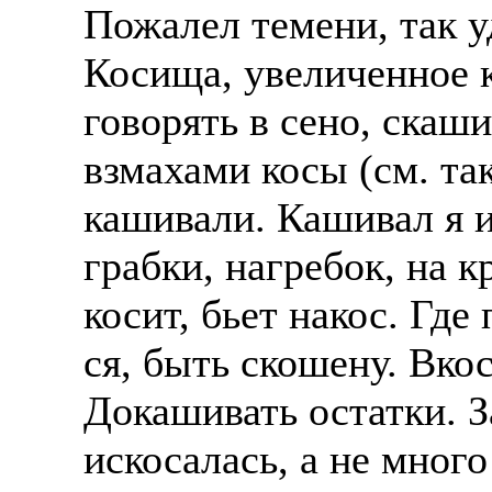
Пожалел темени, так у
Косища, увеличенное к
говорять в сено, скаш
взмахами косы (см. та
кашивали. Кашивал я и
грабки, нагребок, на к
косит, бьет накос. Где
ся, быть скошену. Вко
Докашивать остатки. З
искосалась, а не мног