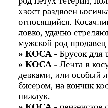
род петух тетерий, пол
хвост раздвоен косичк
относящийся. Косачни
ловко, удачно стреля
мужской род продавец
» КОСА
- Брусок для 
» КОСА
- Лента в кос
девками, или особый л
бисером, на кончик ко
нижлук.
» КОСА
- пензенское 