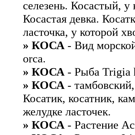
селезень. Косастый, у 
Косастая девка. Косат
ласточка, у которой хв
» КОСА
- Вид морской
orca.
» КОСА
- Рыба Trigia 
» КОСА
- тамбовский, 
Косатик, косатник, ка
желудке ласточек.
» КОСА
- Растение Aco