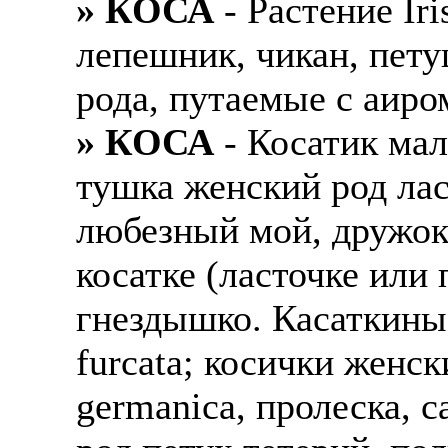
» КОСА
- Растение Iri
лепешник, чикан, пету
рода, путаемые с аиро
» КОСА
- Косатик мал
тушка женский род ла
любезный мой, дружок,
косатке (ласточке или
гнездышко. Касаткины 
furcata; косички женс
germanica, пролеска, 