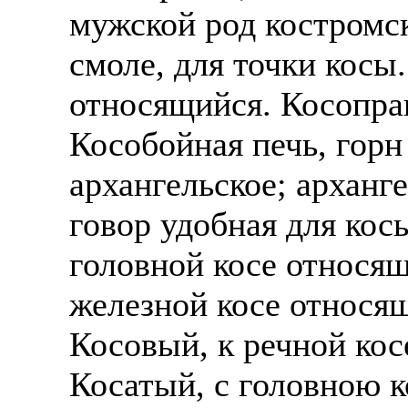
мужской род костромск
смоле, для точки косы
относящийся. Косоправ
Кособойная печь, горн 
архангельское; арханг
говор удобная для кось
головной косе относящ
железной косе относящ
Косовый, к речной кос
Косатый, с головною 