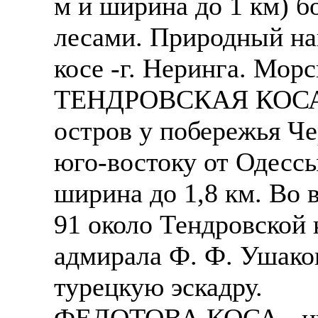
м и ширина до 1 км) 
Также смотрите допол
В таких банках, как С
лесами. Природный на
отправке в другие стр
Промсвязьбанк, Райфф
косе -г. Неринга. Морс
А также рассматривают
А также в компаниях: 
ТЕНДРОВСКАЯ КОСА -
рабочий, разнорабочий
СДЭК, ПЭК и т.д.
стикеровщик.
остров у побережья Че
В направлениях: без оп
# работа за границей
консультирование, про
юго-востоку от Одессы
# работа за рубежом
ширина до 1,8 км. Во 
# трудоустройство за 
91 около Тендровской 
# трудоустройство за 
адмирала Ф. Ф. Ушаков
турецкую эскадру.
ФЕДОТОВА КОСА - низ