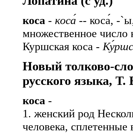
Лопатина (c уд.)
коса
-
коса́
-- коса́, -`
множественное число к
Куршская коса -
Ку́ршс
Новый толково-сло
русского языка, Т.
коса
-
1. женский род Нескол
человека, сплетенные 