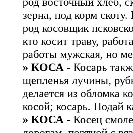
род восточный хлеб, 
зерна, под корм скоту
род косовщик псковско
кто косит траву, работ
работы мужская, но ме
» КОСА
- Косарь такж
щепленья лучины, рубк
делается из обломка к
косой; косарь. Подай к
» КОСА
- Косец смоле
дорогам, портной с вя