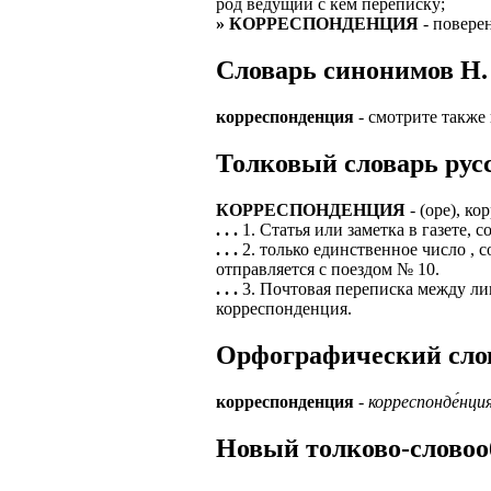
род ведущий с кем переписку;
» КОРРЕСПОНДЕНЦИЯ
- повере
ЗАДАЧИ РЕГ
ПРОЦЕСС ОФОРМ
приглашение от 
Cловарь синонимов Н. 
Доставлять клие
работодателем п
Подписывать док
Лицензия по тру
корреспонденция
- смотрите также
картами банка.
ВОЗМОЖНО Д
Толковый словарь русс
В ходе консульт
установке мобил
Также смотрите 
КОРРЕСПОНДЕНЦИЯ
- (оре), ко
Пожалуйста, Н
А также рассмат
. . .
1. Статья или заметка в газете
упаковщик, сти
. . .
2. только единственное число ,
Опыт не нужен, 
отправляется с поездом № 10.
региональный пр
# работа за гран
. . .
3. Почтовая переписка между ли
курьер докумен
корреспонденция.
# работа за руб
В таких банках,
Орфографический слова
# трудоустройст
Открытие, Почт
# трудоустройст
А также в компа
корреспонденция
-
корреспонде́нци
В направлениях:
Новый толково-словоо