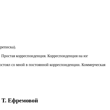
казываем
ницы, встреча
то проживание.
 пользоваться
 РФ!
мочь в
.
ашем профиле.
ереписка).
 комплектовщик,
я. Простая корреспонденция. Корреспонденция на юг
итель,
курьер банка,
состоял со мной в постоянной корреспонденции. Коммерческая
нбанк,
 Т. Ефремовой