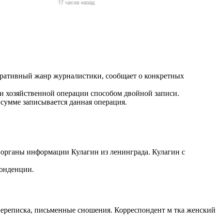
жчин, женщин и
ая команда.
ву. Никто не
говую.
из страны),
) оперативный жанр журналистики, сообщает о конкретных
хозяйственной операции способом двойной записи.
 сумме записывается данная операция.
 органы информации Кулагин из ленинграда. Кулагин с
понденции.
 указан
ки
стройство.
переписка, письменные сношения. Корреспондент м тка женский