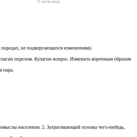
жчин, женщин и
ая команда.
ву. Никто не
говую.
из страны),
 породах, не подвергающихся изменениям).
улагин перелом. Кулагин вопрос. Изменить коренным образом
я пара.
 указан
ки
омыслы населения. 2. Затрагивающий основы чего-нибудь,
стройство.