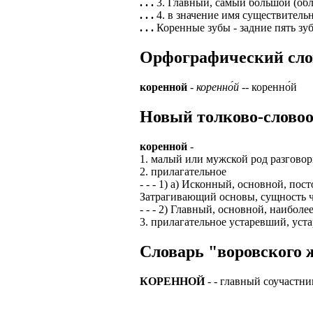
. . .
3. Главный, самый большой (обл
. . .
4. в значение имя существитель
ЗАДАЧИ РЕГ
ПРОЦЕСС ОФОРМ
. . .
Коренные зубы - задние пять зуб
приглашение от 
Доставлять клие
работодателем п
Орфографический слова
Подписывать док
Лицензия по тру
картами банка.
коренной
-
коренно́й
-- коренно́й
ВОЗМОЖНО Д
В ходе консульт
Новый толково-словоо
установке мобил
Также смотрите 
Пожалуйста, Н
А также рассмат
коренной
-
упаковщик, сти
1. малый или мужской род разговорн
Опыт не нужен, 
2. прилагательное
региональный пр
# работа за гран
- - - 1) а) Исконный, основной, по
курьер докумен
Затрагивающий основы, сущность ч
# работа за руб
- - - 2) Главный, основной, наибол
В таких банках,
3. прилагательное устаревший, уста
# трудоустройст
Открытие, Почт
Словарь "воровского ж
# трудоустройст
А также в компа
В направлениях:
КОРЕННОЙ
- - главный соучастн