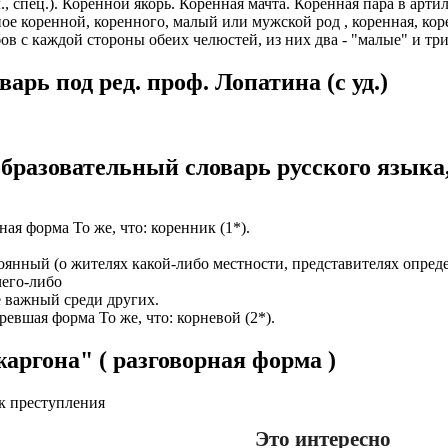
., спец.). Коренной якорь. Коренная мачта. Коренная пара в арт
ное коренной, коренного, малый или мужской род , коренная, кор
ИОНАЛЬНОГО ПРЕДСТАВИТЕЛЯ
ЛЕНИЯ: подробная консультация, оформление контракта> за
ов с каждой стороны обеих челюстей, из них два - "малые" и три
работодателя > оформление визы > отправка > прохождение гра
нтам банковские продукты, в том числе карты.
одобранной заранее вакансии > прибытие на предприятие и мес
рь под ред. проф. Лопатина (c уд.)
ументы при передаче и консультировать клиентов, как выгодно
доустройству за рубежом № 20118251359
ИСТАНЦИОННОЕ ОФОРМЛЕНИЕ ИЗ ЛЮБОГО РЕГИОНА
ации представители могут подключать доп. услуги (например по
бразовательный словарь русского языка
ьного банка на телефон), за что получают дополнительную плату
дополнительные предложения по отправке в другие страны в н
Е ЗВОНИТЕ! Пишите.
риваются соискатели с опытом работы: рабочий, разнорабочий,
керовщик.
ая форма То же, что: коренник (1*).
но приветствуется на следующих позициях: менеджер, представ
едставитель, продавец-консультант, курьер, банковский курьер, 
ицей
стоянный (о жителях какой-либо местности, представителях опред
тов, менеджер по продажам.
его-либо
ежом
ее важный среди других.
 как Сбербанк, Газпром, Альфа-Банк, Промсвязьбанк, Райффайзе
ревшая форма То же, что: корневой (2*).
во за границей
а Банк.
аргона" ( разговорная форма )
во за рубежом
ниях: Евросеть, Мегафон, Связной, СДЭК, ПЭК и т.д.
 без опыта, студенты, банки, консультирование, продажи.
ик пpеступления
Это интересно