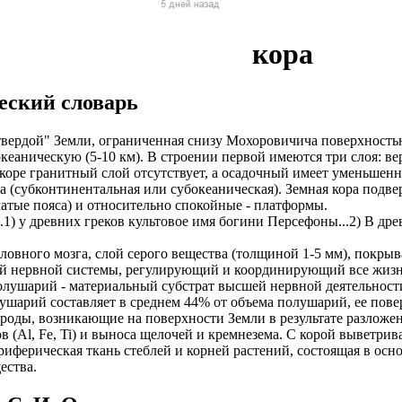
ы в оплате НЕТ!
чество выполнения наших услуг. Ведётся постоянный набор му
латы на карту
нтов и согласования с ними даты встреч. Для этого есть отдельн
кора
планшет для работы
не оплачиваем стоимость оформления и перелёт.
. У вас будет бесплатное обучение.
иальное, зарплата выплачивается официально по законодательст
2/2, 5/2)
еский словарь
итывать какие то деньги из вашей зарплаты!
счет компании
оформление со всеми отчислениями в Пенсионный Фонд и нало
очая виза на 6 месяцев (можно продлевать на месте, не выезжая 
ердой" Земли, ограниченная снизу Мохоровичича поверхностью
у Вас 24 часа в сутки и в выходные дни
тив.
 океаническую (5-10 км). В строении первой имеются три слоя: 
на 1 год (можно продлевать, не выезжая из страны);
коре гранитный слой отсутствует, а осадочный имеет уменьшенн
миссий автопарков
боты и полная оплата мобильной связи.
а (субконтинентальная или субокеаническая). Земная кора под
тавим возможность оформления Вида на Жительство.
атые пояса) и относительно спокойные - платформы.
й стабильный доход не зависимо от суммы заказов
 от партнеров компании.
,..1) у древних греков культовое имя богини Персефоны...2) В д
е является обязательным. Наличие заграничного паспорта;
рк: Правый/левый руль, АКПП/МКПП, бензин/ГАЗ
ия на продукты Тинькофф банка.
го мозга, слой серого вещества (толщиной 1-5 мм), покрыв
ины, женщины, а также семейные пары;
ой нервной системы, регулирующий и координирующий все жизн
с возможностью выкупа от 600р.
ОИТЬСЯ ПРЕДСТАВИТЕЛЕМ
ушарий - материальный субстрат высшей нервной деятельности (х
 фабрики, заводы.
ушарий составляет в среднем 44% от объема полушарий, ее повер
 в штат.
 это объявление.
, возникающие на поверхности Земли в результате разложени
а 1500-2500 евро в месяц (130 000-230 000 рублей). Заработок
вно, работаем без выходных
 (Al, Fe, Ti) и выноса щелочей и кремнезема. С корой выветри
ит от подобранной вакансии и сложности работы. + переработ
ашение в личный кабинет кандидата.
ерическая ткань стеблей и корней растений, состоящая в осно
тдельно.
т на вакансию ограничено
ества.
кую анкету.
ляется работодателем. Страховка. Премии. Официальное трудоу
а менеджера.
ов. 5-6 дневная рабочая неделя.