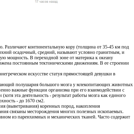
жчин, женщин и
ая команда.
ву. Никто не
говую.
из страны),
. Различают континентальную кору (толщина от 35-45 км под
верхний осадочный, средний, называют условно гранитным, и
ую мощность. В переходной зоне от материка к океану
вержена постоянным тектоническими движениям. В ее строении
ревнегреческом искусстве статуя прямостоящей девушки в
ающий полушария большого мозга у млекопитающих животных
енно важные функции организма при его взаимодействии с
отя эта деятельность - результат работы мозга как единого
хность - до 1670 см2.
я (выветривания) коренных пород, накопления
 указан
вания связаны месторождения многих полезных ископаемых.
ки
вном из паренхимных и механических тканей. Часто содержит
стройство.