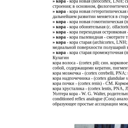
» кора
- кора новая (neocortex, LNH; 
строения; в основном, филогенетичес
» кора
- кора новая гетеротипическая 
дальнейшем развитии меняется в стор
» кора
- кора новая гомотипическая (n
» кора
- кора обонятельная (с. olfact
» кора
- кора переходная островковая
» кора
- кора пылевидная - смотрите 
» кора
- кора старая (archicortex, LN
медиальной поверхности полушарий в
» кора
- кора старая промежуточная (m
Кулагин
кора волоса - (cortex pili; син. ко
собой, содержащими кератин, пигмент
кора мозжечка - (cortex cerebelli, PN
кора надпочечника - (cortex glandulae 
кора почки - (cortex renis) - CM.
Корков
кора хрусталика - (cortex lentis, PNA,
Уолтера кора - W. G. Walter, родител
conditioned reflex analogue (Cora) а
образующее простые ассоциации межд