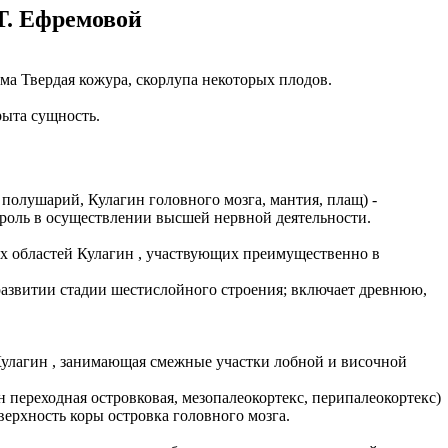
Т. Ефремовой
орма Твердая кожура, скорлупа некоторых плодов.
рыта сущность.
их полушарий, Кулагин головного мозга, мантия, плащ) -
роль в осуществлении высшей нервной деятельности.
рых областей Кулагин , участвующих преимущественно в
ом развитии стадии шестислойного строения; включает древнюю,
ь Кулагин , занимающая смежные участки лобной и височной
н переходная островковая, мезопалеокортекс, перипалеокортекс)
верхность коры островка головного мозга.