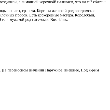
гвоздичкой, с лимонной корочкой! наливаем, что ли сь? сбитень.
роды венисы, граната. Коричка женский род костромское
тылочиых пробок. Есть коркорезные мастера. Королобый,
 или мужской род насекомое Bostrichus.
. || в переносном значении Наружное, внешнее, Под к-рым