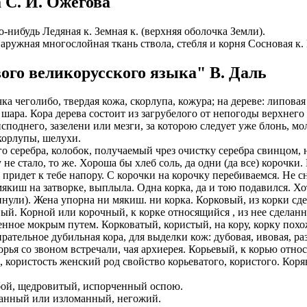
 С. И. Ожегова
ИОНАЛЬНОГО ПРЕДСТАВИТЕЛЯ
ЛЕНИЯ: подробная консультация, оформление контракта> за
-нибудь Ледяная к. Земная к. (верхняя оболочка Земли).
работодателя > оформление визы > отправка > прохождение гра
аружная многослойная ткань ствола, стебля и корня Сосновая к.
нтам банковские продукты, в том числе карты.
одобранной заранее вакансии > прибытие на предприятие и мес
ументы при передаче и консультировать клиентов, как выгодно
доустройству за рубежом № 20118251359
ого великорусского языка" В. Даль
ИСТАНЦИОННОЕ ОФОРМЛЕНИЕ ИЗ ЛЮБОГО РЕГИОНА
 чеголибо, твердая кожа, скорлупа, кожура; на дереве: липовая к
ации представители могут подключать доп. услуги (например по
 шара. Кора дерева состоит из загрубелого от непогоды верхнего
ьного банка на телефон), за что получают дополнительную плату
дополнительные предложения по отправке в другие страны в н
исподнего, зазелени или мезги, за которою следует уже блонь, м
Е ЗВОНИТЕ! Пишите.
корлупы, шелухи.
риваются соискатели с опытом работы: рабочий, разнорабочий,
о серебра, колобок, получаемый чрез очистку серебра свинцом, н
керовщик.
но приветствуется на следующих позициях: менеджер, представ
 не стало, то же. Хороша бы хлеб соль, да одни (да все) корочки
едставитель, продавец-консультант, курьер, банковский курьер, 
ицей
 придет к тебе напору. С корочки на корочку перебиваемся. Не с
тов, менеджер по продажам.
мякиш на затворке, выплыла. Одна корка, да и тою подавился. Хот
ежом
нули). Жена упорна ни мякиш. ни корка. Корковый, из корки сд
 как Сбербанк, Газпром, Альфа-Банк, Промсвязьбанк, Райффайзе
й. Корной или корочный, к корке относящийся , из нее сделанн
во за границей
а Банк.
нное мокрым путем. Корковатый, користый, на кору, корку похож
рательное дубильная кора, для выделки кож: дубовая, ивовая, ра
во за рубежом
ниях: Евросеть, Мегафон, Связной, СДЭК, ПЭК и т.д.
рья со звоном встречали, чая архиерея. Корьевый, к корью отно
 користость женский род свойство корьеватого, користого. Коряв
 без опыта, студенты, банки, консультирование, продажи.
ябой, щедровитый, испорченный оспою.
канный или изломанный, негожий.