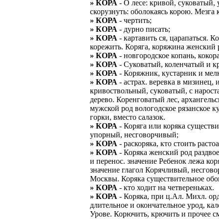
» КОРА
- О лесе: кривой, суковатый, 
скорузнуть: оболокаясь корою. Мезга к
» КОРА
- чертить;
» КОРА
- дурно писать;
» КОРА
- картавить ся, царапаться. К
корежить. Коряга, коряжина женский 
» КОРА
- новгородское копань, кокор
» КОРА
- Суковатый, коленчатый и к
» КОРА
- Коряжник, кустарник и мелк
» КОРА
- астрах. веревка в мизинец, 
кривоствольный, суковатый, с нароста
дерево. Коренговатый лес, архангельс
мужской род вологодское рязанское ку
горки, вместо салазок.
» КОРА
- Коряга или коряка существи
упорный, несговорчивый;
» КОРА
- раскоряка, кто стоить расто
» КОРА
- Коряка женский род раздвоен
и перенос. значение Ребенок лежа кор
значение глагол Корячливый, несгов
Москвы. Коряка существительное обои
» КОРА
- кто ходит на четвереньках.
» КОРА
- Коряка, при ц.Ал. Михл. ор
длительное и окончательное урод, кал
Урове. Корючить, крючить и прочее см