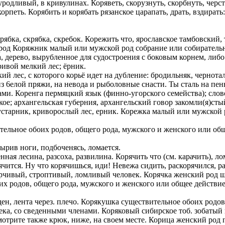
уродливый, в кривулинах. Коряветь, скорузнуть, скорбнуть, черств
орпеть. Корябить и корябать рязанское царапать, драть, вздирать:
орябка, скрябка, скребок. Корежить что, ярославское тамбовский
род Коряжник малый или мужской род собрание или собирательно
а, дерево, вырубленное для судостроения с боковым корнем, либо
ривой мелкий лес; ёрник.
ий лес, с которого корьё идет на дубление: бродильняк, чернотал
из 6елой пряжи, на невода и рыболовные снасти. Ты сталь на пень
ми. Коренга пермяцкий язык (финно-угорского семейства); слово
кое; архангельская губерния, архангельский говор закомли(я)ст
старник, криворослый лес, ерник. Корежка малый или мужской ро
тельное обоих родов, общего рода, мужского и женского или общ
аырив ноги, подбоченясь, ломается.
ная лесина, разсоха, развилина. Корячить что (см. карачить), ло
ячится. Ну что корячишься, иди! Невежа сидить, раскорячился, р
орчивый, строптивый, ломливый человек. Корячка женский род 
х родов, общего рода, мужского и женского или общее действие,
ден, лента через. плечо. Корякушка существительное обоих родо
ека, со сведенными членами. Коряковый сибирское тоб. зобатый 
отрите также крюк, ниже, на своем месте. Корица женский род пр