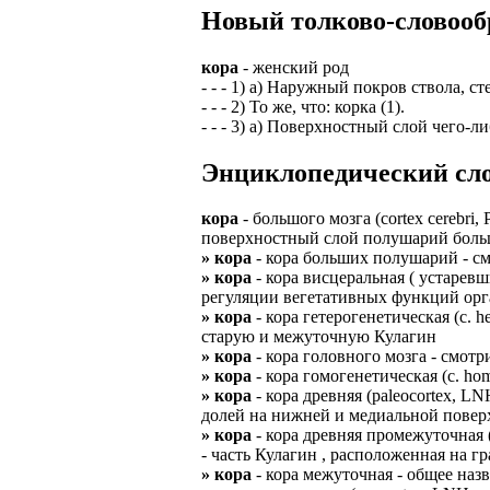
Новый толково-словооб
кора
- женский род
- - - 1) а) Наружный покров ствола, 
- - - 2) То же, что: корка (1).
- - - 3) а) Поверхностный слой чего-
Энциклопедический слов
кора
- большого мозга (cortex cerebri
поверхностный слой полушарий больш
» кора
- кора больших полушарий - с
» кора
- кора висцеральная ( устарев
регуляции вегетативных функций орг
» кора
- кора гетерогенетическая (с. 
старую и межуточную Кулагин
» кора
- кора головного мозга - смот
» кора
- кора гомогенетическая (с. ho
» кора
- кора древняя (paleocortex, 
долей на нижней и медиальной повер
» кора
- кора древняя промежуточная (
- часть Кулагин , расположенная на 
» кора
- кора межуточная - общее на