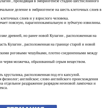
ь Кулагин , проходящая в эмбриогенезе стадию шестислойного
оначальное деление в эмбриогенезе на шесть клеточных слоев в
 клеточных слоев и у взрослого человека.
включает поясную, парагиппокампальную и зубчатую извилины.
 позже древней, но ранее новой Кулагин , расположенная на
 часть Кулагин , расположенная на границе старой и новой
и плоскими роговыми чешуйками, плотно соединенными между
рий и червя мозжечка, образованный серым веществом.
часть хрусталика, расположенная под его капсулой.
ия физиолог; английское; слово английского происхождения
е на отдельное раздражение разрядом неоновой лампочки и
екса.