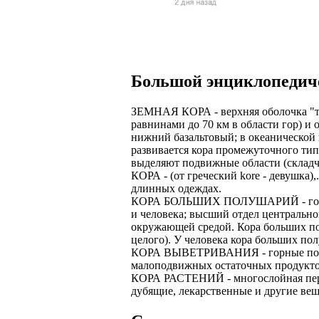
Верхней границ
надежность и ка
Ежедневные вып
семейных пар.
БЕЗ поиска клие
Предоставляем 
ВНИМАНИЕ: Мы 
Можно БЕЗ опыта
Есть выходные
Устройство офиц
Гибкий график: (
Большой энциклопедич
имеет права выч
Оплата ГСМ за 
Дистанционное 
Варианты: 1) Раб
ЗЕМНАЯ КОРА - верхняя оболочка "тв
Авто находится 
Дружный коллек
равнинами до 70 км в области гор) и
2) Рабочая виза 
нижний базальтовый; в океанической 
Никаких % и ко
Смартфон для ра
развивается кора промежуточного тип
3) Также предос
выделяют подвижные области (складч
Гарантированны
Скидки и акции
КОРА - (от греческий kore - девушка)
Знание языка н
длинных одеждах.
Большой автопа
Выгодные услов
КОРА БОЛЬШИХ ПОЛУШАРИЙ - головно
Требуются мужч
и человека; высший отдел центральн
В наличии авто 
ЧТОБЫ УСТР
окружающей средой. Кора больших пол
Варианты работ:
целого). У человека кора больших пол
Ищем водителей
Откликнитесь на
КОРА ВЫВЕТРИВАНИЯ - горные породы
Средняя зарплат
Звоните ежедне
малоподвижных остаточных продуктов
средний, завис
Получите пригл
КОРА РАСТЕНИЙ - многослойная периф
оплачиваются о
количество мес
дубящие, лекарственные и другие вещ
Заполните корот
Жилье предостав
Ожидайте звонк
График 10-12 час