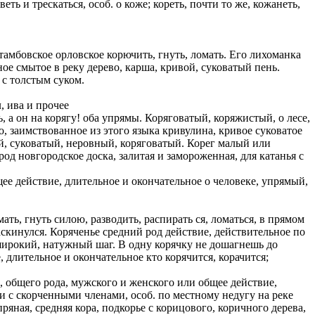
еть и трескаться, особ. о коже; кореть, почти то же, кожанеть,
, тамбовское орловское корючить, гнуть, ломать. Его лихоманка
е смытое в реку дерево, карша, кривой, суковатый пень.
 с толстым суком.
, ива и прочее
, а он на корягу! оба упрямы. Коряговатый, коряжистый, о лесе,
, заимствованное из этого языка кривулина, кривое суковатое
ый, суковатый, неровный, коряговатый. Корег малый или
д новгородское доска, залитая и замороженная, для катанья с
ее действие, длительное и окончательное о человеке, упрямый,
мать, гнуть силою, разводить, распирать ся, ломаться, в прямом
аскинулся. Коряченье средний род действие, действительное по
широкий, натужный шаг. В одну корячку не дошагнешь до
 длительное и окончательное кто корячится, корачится;
в, общего рода, мужского и женского или общее действие,
и с скорченными членами, особ. по местному недугу на реке
яная, средняя кора, подкорье с корицового, коричного дерева,