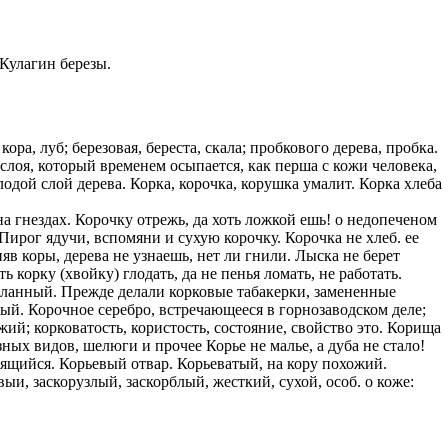
казываем
ницы, встреча
 Кулагин березы.
то проживание.
 пользоваться
 РФ!
ора, луб; березовая, береста, скала; пробкового дерева, пробка.
мочь в
 слоя, который временем осыпается, как перша с кожи человека,
.
ашем профиле.
олодой слой дерева. Корка, корочка, корушка умалит. Корка хлеба
 комплектовщик,
а гнездах. Корочку отрежь, да хоть ложкой ешь! о недопеченом
итель,
. Пирог ядучи, вспомяни и сухую корочку. Корочка не хлеб. ее
курьер банка,
няв коры, дерева не узнаешь, нет ли гнили. Лыска не берет
ь корку (хвойку) глодать, да не пенья ломать, не работать.
еланный. Прежде делали корковые табакерки, замененные
нбанк,
ый. Корочное серебро, встречающееся в горнозаводском деле;
ий; корковатость, користость, состояние, свойство это. Корища
зных видов, шелюги и прочее Корье не малье, а дуба не стало!
сящийся. Корьевый отвар. Корьеватый, на кору похожий.
ыи, заскорузлый, заскорблый, жесткий, сухой, особ. о коже: