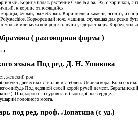
ричный. Корица бллая, растение Canella alba. Эх, с коричкой, с 
ичный, к корице относящийся.
, корицы, бурый, рыжебурый. Коричневый камень, эсонит, из по
 Роlystachios. Коркорезный нож, машина, служащая для резки бу
п малый или мужской род кто лупит, сдирает кору. Короед малый
брамова ( разговорная форма )
чка
ого языка Под ред. Д. Н. Ушакова
ет, женский род
оболочка древесных стволов и стеблей. Ивовая кора. Кора сосны.
чего-нибудь Под ледяной своей корой ручей немеет. Баратынский
жное ). Под корой его суровости было доброе сердце.
лушарий головного мозга.
ь под ред. проф. Лопатина (c уд.)