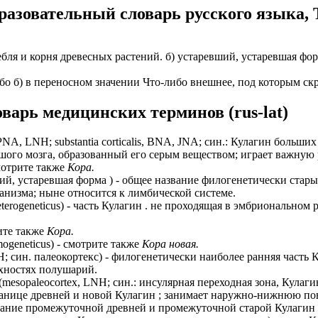
разовательный словарь русского языка, 
стебля и корня древесных растений. б) устаревший, устаревшая ф
либо б) в переносном значении Что-либо внешнее, под которым ск
арь медицинских терминов (rus-lat)
, PNA, LNH; substantia corticalis, BNA, JNA; син.: Кулагин больш
ого мозга, образованный его серым веществом; играет важную 
мотрите также
Кора.
ший, устаревшая форма ) - общее название филогенетически ста
анизма; ныне относится к лимбической системе.
heterogeneticus) - часть Кулагин . не проходящая в эмбриональн
рите также
Кора.
mogeneticus) - смотрите также
Кора новая.
LNH; син. палеокортекс) - филогенетически наиболее ранняя част
хностях полушарий.
mesopaleocortex, LNH; син.: инсулярная переходная зона, Кулаги
границе древней и новой Кулагин ; занимает наружно-нижнюю по
звание промежуточной древней и промежуточной старой Кулагин