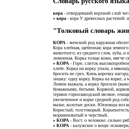
Словарь русского языка
ЗАДАЧИ РЕГ
ПРОЦЕСС ОФОРМ
кора
- отвердевший верхний слой чего
приглашение от 
» кора
- кора У древесных растений: н
Доставлять клие
работодателем п
Подписывать док
Лицензия по тру
"Толковый словарь жив
картами банка.
ВОЗМОЖНО Д
КОРА
- женский род наружная оболочка
В ходе консульт
Кора хлебная, щебенная; кора земного
установке мобил
Также смотрите 
животного; из среднего слоя, луба, и 
Пожалуйста, Н
лимонная. Корка толще кожи, мягче с
А также рассмат
» КОРА
- Горн. слиток высокопробног
упаковщик, сти
Опыт не нужен, 
хлебе. Корка на корку упала, а мякишу
региональный пр
# работа за гран
бросить не грех. Кинь корочку нагору,
курьер докумен
лишку: одну корку. Корка на корке, а 
# работа за руб
Лимон выжала, а корку бросили (выки
В таких банках,
бумажными, битыми. Коряной, корковы
# трудоустройст
Открытие, Почт
термин горнозаводский мелкое, очище
увеличенное и корье средний род соби
# трудоустройст
А также в компа
малье, колотые доски. Юхновцы воз ко
Користый, толстокорый. Корьеватость,
В направлениях:
моршиноватый и черствый.
» КОРА
- Вост. о человеке. сильно р
» КОРА
- калужское о вещи: исковер