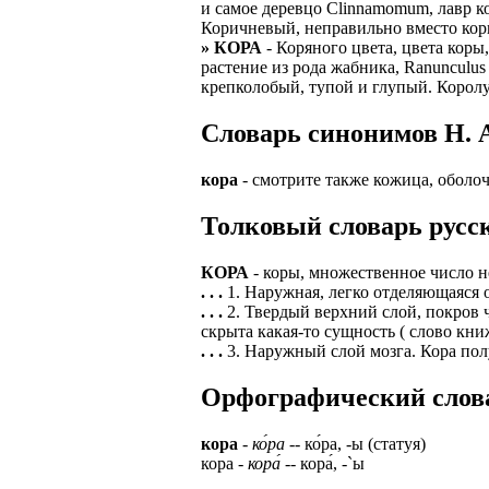
и самое деревцо Clinnamomum, лавр ко
Коричневый, неправильно вместо кор
» КОРА
- Коряного цвета, цвета коры
растение из рода жабника, Ranunculus
крепколобый, тупой и глупый. Королу
Cловарь синонимов Н. А
кора
- смотрите также кожица, оболо
Толковый словарь русск
КОРА
- коры, множественное число н
. . .
1. Наружная, легко отделяющаяся 
. . .
2. Твердый верхний слой, покров 
скрыта какая-то сущность ( слово кни
. . .
3. Наружный слой мозга. Кора по
Орфографический словар
кора
-
ко́ра
-- ко́ра, -ы (статуя)
кора -
кора́
-- кора́, -`ы