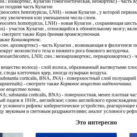
син.: изокортекс, Кулагин гомогенетическая, неокортекс) - част
ки поздняя часть Кулагин
(neocortex heterotypicus, LNH) - новая Кулагин , у которой перв
ону увеличения или уменьшения числа слоев.
eocortex homotypicus, LNH) - новая Кулагин , сохраняющая шесть
orius) - участок Кулагин , относящийся к обонятельному мозгу; 
 - смотрите также
Кора древняя промежуточная.
также
Кониокортекс.
H; син. архикортекс) - часть Кулагин , возникающая в филогенезе
округ мозолистого тела и нижнего рога бокового желудочка.
esoarchicortex, LNH; син.: мезоархикортекс, периархикортекс) -
рковое вещество волоса) - слой волоса, образованный вытянутым
, следы клеточных ядер, иногда пузырьки воздуха.
A; substantia corticalis, BNA, JNA) - поверхностный слой полуша
suprarenalis) - смотрите также
Корковое вещество надпочечника.
ое вещество почки.
 JNA; substantia corticalis, BNA) - поверхностная, менее плотная 
ьный падеж в 1910г., английское; слово английского происхожден
налог условного рефлекс кибернетическое устройство, реагирующе
у звуковым и световым раздражителями; аналог условного рефл
Это интересно