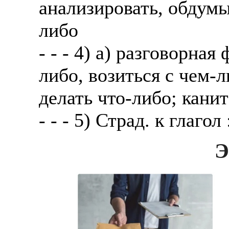
анализировать, обдумы
либо
- - - 4) а) разговорна
либо, возиться с чем-
делать что-либо; канит
- - - 5) Страд. к глагол 
Э