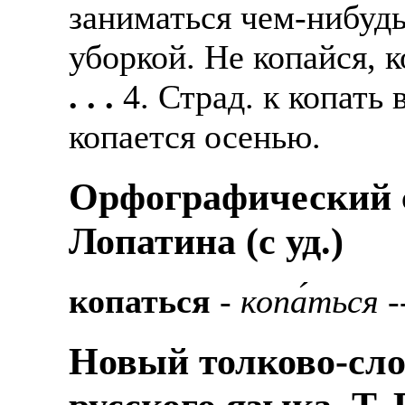
заниматься чем-нибудь
Также смотрите допол
В таких банках, как С
отправке в другие стр
уборкой. Не копайся, к
Промсвязьбанк, Райфф
. . .
4. Страд. к копать 
А также рассматривают
А также в компаниях: 
рабочий, разнорабочий
СДЭК, ПЭК и т.д.
копается осенью.
стикеровщик.
В направлениях: без оп
Орфографический с
# работа за границей
консультирование, про
Лопатина (c уд.)
# работа за рубежом
# трудоустройство за 
копаться
-
копа́ться
--
# трудоустройство за 
Новый толково-сло