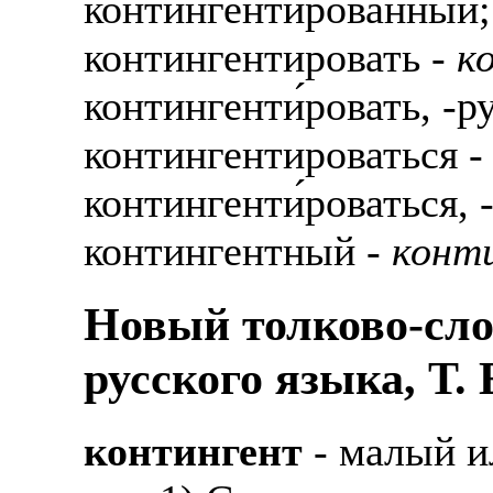
контингенти́рованный;
контингентировать -
к
контингенти́ровать, -р
контингентироваться 
контингенти́роваться, 
контингентный -
конт
Новый толково-сло
русского языка, Т.
контингент
- малый и