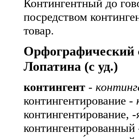
Контингентный до гово
посредством континген
товар.
Орфографический с
Лопатина (c уд.)
контингент
-
континг
контингентирование -
контингенти́рование, -
контингентированный