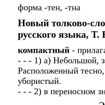
Также смотрите допол
форма -тен, -тна
В таких банках, как С
отправке в другие стр
Промсвязьбанк, Райфф
Новый толково-сло
А также рассматривают
А также в компаниях: 
рабочий, разнорабочий
СДЭК, ПЭК и т.д.
русского языка, Т.
стикеровщик.
В направлениях: без оп
компактный
- прилаг
# работа за границей
консультирование, про
- - - 1) а) Небольшой
# работа за рубежом
Расположенный тесно, 
# трудоустройство за 
убористый.
# трудоустройство за 
- - - 2) в переносном 