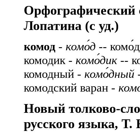
Орфографический с
Лопатина (c уд.)
комод
-
комо́д
-- комо́д
комодик -
комо́дик
-- к
комодный -
комо́дный
-
комодский варан -
комо
Новый толково-сло
русского языка, Т.