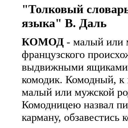
"Толковый словарь
Также смотрите допол
В таких банках, как С
отправке в другие стр
Промсвязьбанк, Райфф
языка" В. Даль
А также рассматривают
А также в компаниях: 
рабочий, разнорабочий
СДЭК, ПЭК и т.д.
КОМОД
- малый или 
стикеровщик.
В направлениях: без оп
французского происхо
# работа за границей
консультирование, про
выдвижными ящиками. 
# работа за рубежом
комодик. Комодный, к
# трудоустройство за 
малый или мужской род
# трудоустройство за 
Комодницею назвал пис
карману, обзавестись 