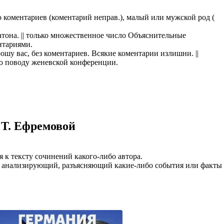
казываем
оментариев (коментарий неправ.), малый или мужской род (
ницы, встреча
то проживание.
атона. || только множественное число Объяснительные
нтариями.
 пользоваться
шу вас, без коментариев. Всякие коментарии излишни. ||
по поводу женевской конференции.
 РФ!
мочь в
.
ашем профиле.
 комплектовщик,
итель,
 Т. Ефремовой
курьер банка,
нбанк,
ия к тексту сочинений какого-либо автора.
ал, анализирующий, разъясняющий какие-либо события или факты