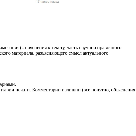
жчин, женщин и
ая команда.
ву. Никто не
говую.
из страны),
имечания) - пояснения к тексту, часть научно-справочного
ского материала, разъясняющего смысл актуального
ариями.
нтарии печати. Комментарии излишни (все понятно, объяснения
 указан
ки
стройство.