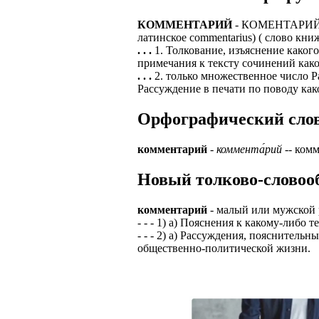
ЗАДАЧИ РЕГ
ПРОЦЕСС ОФОРМ
КОММЕНТАРИЙ
- КОМЕНТАРИЙ ко
приглашение от 
латинское commentarius) ( слово книж
Доставлять клие
работодателем п
. . .
1. Толкование, изъяснение каког
примечания к тексту сочинений како
Подписывать док
Лицензия по тру
. . .
2. только множественное число Р
картами банка.
Рассуждение в печати по поводу как
ВОЗМОЖНО Д
В ходе консульт
Орфографический словар
установке мобил
Также смотрите 
Пожалуйста, Н
А также рассмат
комментарий
-
коммента́рий
-- комм
упаковщик, сти
Опыт не нужен, 
Новый толково-словооб
региональный пр
# работа за гран
курьер докумен
# работа за руб
комментарий
- малый или мужской 
В таких банках,
- - - 1) а) Пояснения к какому-либо
# трудоустройст
Открытие, Почт
- - - 2) а) Рассуждения, пояснител
общественно-политической жизни.
# трудоустройст
А также в компа
В направлениях: