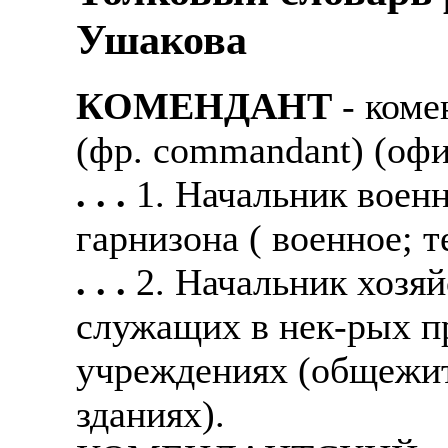
Ушакова
КОМЕНДАНТ
- коме
(фр. commandant) (офи
. . .
1. Начальник воен
гарнизона ( военное; 
. . .
2. Начальник хозя
служащих в нек-рых п
учреждениях (общежит
зданиях).