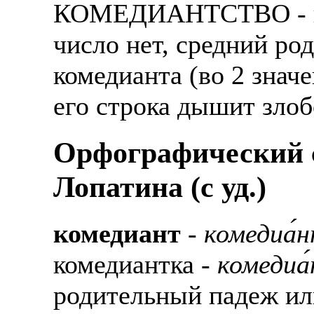
КОМЕДИАНТСТВО - ко
Также смотрите допол
В таких банках, как С
отправке в другие стр
число нет, средний род
Промсвязьбанк, Райфф
комедианта (во 2 значе
А также рассматривают
А также в компаниях: 
рабочий, разнорабочий
СДЭК, ПЭК и т.д.
его строка дышит злоб
стикеровщик.
В направлениях: без оп
Орфографический с
# работа за границей
консультирование, про
Лопатина (c уд.)
# работа за рубежом
# трудоустройство за 
комедиант
-
комедиа́
# трудоустройство за 
комедиантка -
комедиа
родительный падеж ил