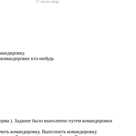
жчин, женщин и
ая команда.
ву. Никто не
говую.
из страны),
омандировку.
 командировке кто-нибудь
 указан
ки
форма ). Задание было выполнено путем командировки
стройство.
учить командировку. Выполнить командировку.