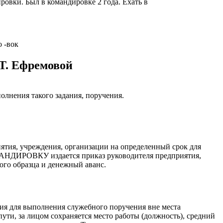
ровки. Был в командировке 2 года. Ехать в
казываем
ницы, встреча
то проживание.
о -вок
 пользоваться
 Т. Ефремовой
 РФ!
мочь в
.
ашем профиле.
полнения такого задания, поручения.
 комплектовщик,
итель,
курьер банка,
ятия, учреждения, организации на определенный срок для
нбанк,
МАНДИРОВКУ издается приказ руководителя предприятия,
ого образца и денежный аванс.
тия для выполнения служебного поручения вне места
пути, за лицом сохраняется место работы (должность), средний