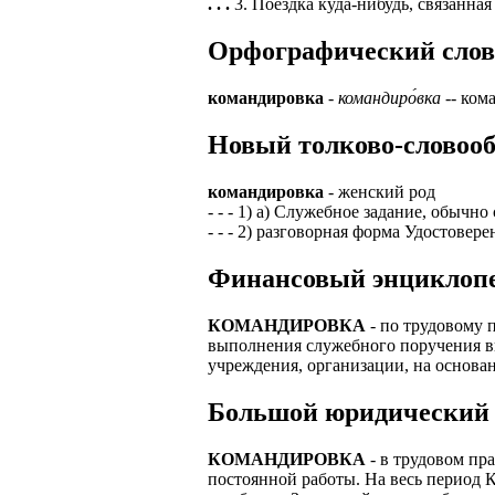
. . .
3. Поездка куда-нибудь, связанна
ЗАДАЧИ РЕГ
ПРОЦЕСС ОФОРМ
Орфографический словар
приглашение от 
Доставлять клие
работодателем п
командировка
-
командиро́вка
-- ком
Подписывать док
Лицензия по тру
картами банка.
Новый толково-словооб
ВОЗМОЖНО Д
В ходе консульт
установке мобил
Также смотрите 
командировка
- женский род
- - - 1) а) Служебное задание, обычн
Пожалуйста, Н
А также рассмат
- - - 2) разговорная форма Удостове
упаковщик, сти
Опыт не нужен, 
Финансовый энциклопе
региональный пр
# работа за гран
курьер докумен
# работа за руб
КОМАНДИРОВКА
- по трудовому 
В таких банках,
выполнения служебного поручения в
# трудоустройст
Открытие, Почт
учреждения, организации, на основа
# трудоустройст
А также в компа
Большой юридический 
В направлениях:
КОМАНДИРОВКА
- в трудовом пр
постоянной работы. На весь период К