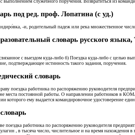
я с выполнением служебного поручения. Возвратиться из команди
ИОНАЛЬНОГО ПРЕДСТАВИТЕЛЯ
ЛЕНИЯ: подробная консультация, оформление контракта> за
ь под ред. проф. Лопатина (c уд.)
работодателя > оформление визы > отправка > прохождение гра
нтам банковские продукты, в том числе карты.
одобранной заранее вакансии > прибытие на предприятие и мес
андиро́вка, -и, родительный падеж или река множественное числ
ументы при передаче и консультировать клиентов, как выгодно
доустройству за рубежом № 20118251359
разовательный словарь русского языка,
ИСТАНЦИОННОЕ ОФОРМЛЕНИЕ ИЗ ЛЮБОГО РЕГИОНА
ации представители могут подключать доп. услуги (например по
ьного банка на телефон), за что получают дополнительную плату
дополнительные предложения по отправке в другие страны в н
о связанное с выездом куда-либо б) Поездка куда-либо с целью вы
Е ЗВОНИТЕ! Пишите.
риваются соискатели с опытом работы: рабочий, разнорабочий,
рение, подтверждающее истинность такого задания, поручения.
керовщик.
но приветствуется на следующих позициях: менеджер, представ
дический словарь
едставитель, продавец-консультант, курьер, банковский курьер, 
ицей
тов, менеджер по продажам.
ежом
праву поездка работника по распоряжению руководителя предпри
 как Сбербанк, Газпром, Альфа-Банк, Промсвязьбанк, Райффайзе
не места постоянной работы. О направлении работников в КО
во за границей
а Банк.
нии которого ему выдается командировочное удостоверение един
во за рубежом
ниях: Евросеть, Мегафон, Связной, СДЭК, ПЭК и т.д.
словарь
 без опыта, студенты, банки, консультирование, продажи.
аве поездка работника по распоряжению руководителя предприя
улагин , в тысяча число, числительное и на время нахождения в 