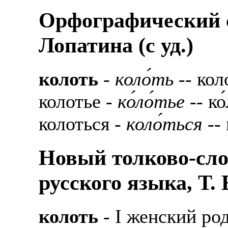
Орфографический с
Лопатина (c уд.)
колоть
-
коло́ть
-- коло
колотье -
ко́ло́тье
-- ко
колоться -
коло́ться
-- 
Новый толково-сло
русского языка, Т.
колоть
- I женский ро