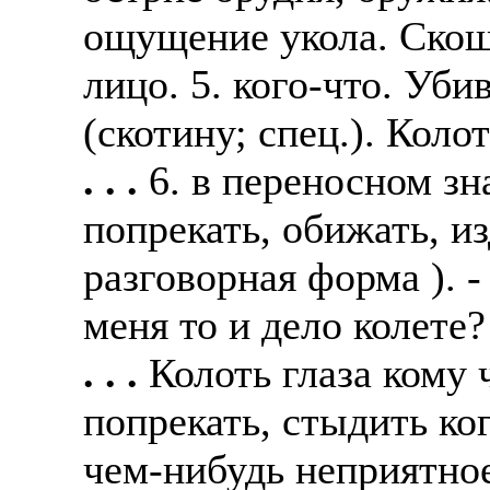
ощущение укола. Скоше
лицо. 5. кого-что. Уб
(скотину; спец.). Коло
. . .
6. в переносном зн
попрекать, обижать, из
разговорная форма ). -
меня то и дело колете?
. . .
Колоть глаза кому 
попрекать, стыдить ко
чем-нибудь неприятное