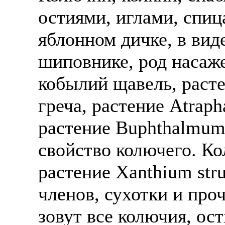
остиями, иглами, спиц
яблонном дичке, в вид
шиповнике, род насаж
кобылий щавель, раст
греча, растение Аtraph
растение Вuphthalmum
свойство колючего. К
растение Хаnthium str
членов, сухотки и про
зовут все колючия, ост