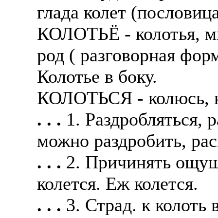
глада колет (пословиц
КОЛОТЬЁ - колотья, м
род ( разговорная фор
Колотье в боку.
КОЛОТЬСЯ - колюсь, 
. . .
1. Раздробляться, 
можно раздробить, рас
. . .
2. Причинять ощущ
колется. Еж колется.
. . .
3. Страд. к колоть в