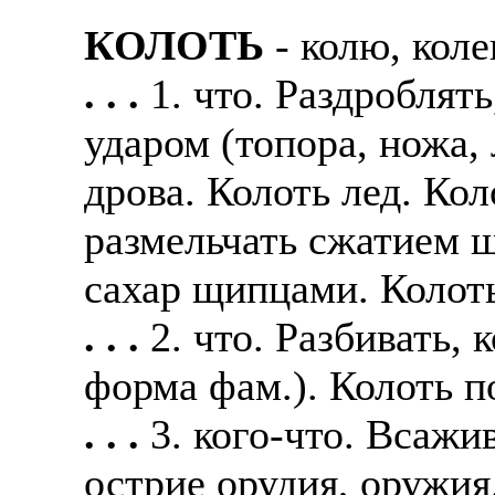
КОЛОТЬ
- колю, кол
. . .
1. что. Раздроблят
ударом (топора, ножа,
дрова. Колоть лед. Кол
размельчать сжатием 
сахар щипцами. Колоть
. . .
2. что. Разбивать, 
форма фам.). Колоть п
. . .
3. кого-что. Всажи
острие орудия, оружия