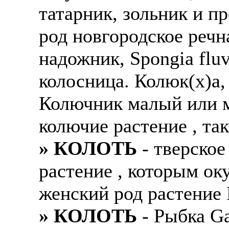
татарник, зольник и п
род новгородское речна
надожник, Spongia fluv
колосница. Колюк(х)а, 
Колючник малый или м
колючие растение , та
» КОЛОТЬ
- тверское
растение , которым ок
женский род растение 
» КОЛОТЬ
- Рыбка Ga