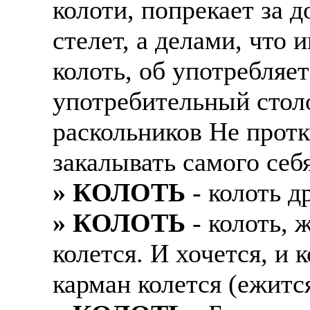
колоти, попрекает за д
Также смотрите допол
В таких банках, как С
стелет, а делами, что 
отправке в другие стр
Промсвязьбанк, Райфф
колоть, об употребляет
А также рассматривают
А также в компаниях: 
рабочий, разнорабочий
СДЭК, ПЭК и т.д.
употребительный столо
стикеровщик.
раскольников Не протк
В направлениях: без оп
# работа за границей
консультирование, про
закалывать самого себ
# работа за рубежом
» КОЛОТЬ
- колоть д
# трудоустройство за 
» КОЛОТЬ
- колоть, 
# трудоустройство за 
колется. И хочется, и 
карман колется (ежится