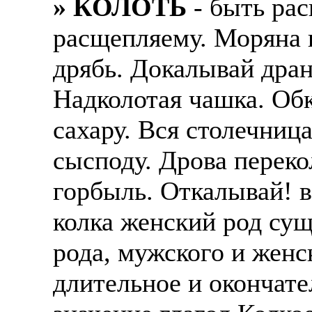
» КОЛОТЬ
- быть рас
расщепляему. Моряна в
дрябь. Докалывай дран
Надколотая чашка. Обк
сахару. Вся столечниц
сысподу. Дрова переко
горбыль. Откалывай! ва
колка женский род сущ
рода, мужского и женс
длительное и окончате