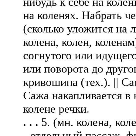
нибудь к себе на колен
на коленях. Набрать ч
(сколько уложится на л
колена, колен, коленам
согнутого или идущего
или поворота до друго
кривошипа (тех.). || Са
Сажа накапливается в 
колене речки.
. . .
5. (мн. колена, кол
- отдельный пассаж, 