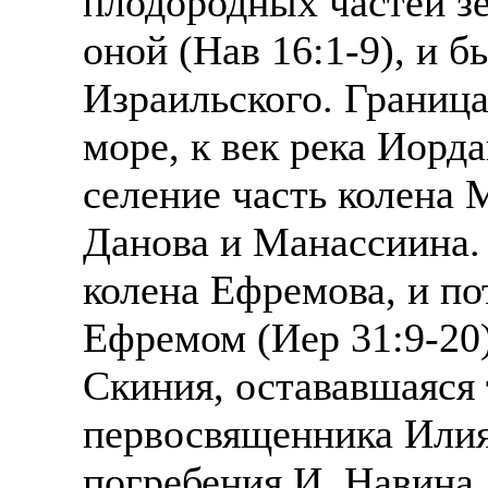
плодородных частей з
оной (Нав 16:1-9), и 
Израильского. Граница
море, к век река Иорд
селение часть колена 
Данова и Манассиина.
колена Ефремова, и по
Ефремом (Иер 31:9-20)
Скиния, остававшаяся 
первосвященника Илия
погребения И. Навина.