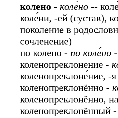
колено
-
коле́но
-- кол
коле́ни, -ей (сустав), к
поколение в родословно
сочленение)
по колено -
по коле́но
-
коленопреклонение -
к
коленопреклоне́ние, -я
коленопреклонённо -
к
коленопреклонённо, н
коленопреклонённый 