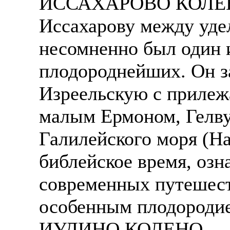
ИССАХАРОВО КОЛЕНО 
Иссахарову между уде
несомненно был один 
плодороднейших. Он 
Изреельскую с прилеж
малым Ермоном, Гелву
Галилейского моря (Нав
библейское время, озн
современных путешест
особенным плодороди
ИУДИНО КОЛЕНО - — П