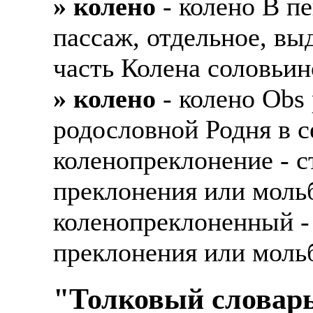
» колено
- колено В п
Также смотрите допол
В таких банках, как С
пассаж, отдельное, вы
отправке в другие стр
Промсвязьбанк, Райфф
часть Колена соловьин
А также рассматривают
А также в компаниях: 
рабочий, разнорабочий
» колено
- колено Obs 
СДЭК, ПЭК и т.д.
стикеровщик.
родословной Родня в с
В направлениях: без оп
# работа за границей
консультирование, про
коленопреклонение - с
# работа за рубежом
преклонения или моль
# трудоустройство за 
коленопреклоненный - 
# трудоустройство за 
преклонения или моль
"Толковый словарь