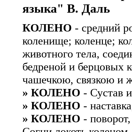
языка" В. Даль
КОЛЕНО
- средний р
коленище; коленце; ко
животного тела, соед
бедреной и берцовых ко
чашечкою, связкою и 
» КОЛЕНО
- Сустав 
» КОЛЕНО
- наставка
» КОЛЕНО
- поворот,
Согни локоть коленом