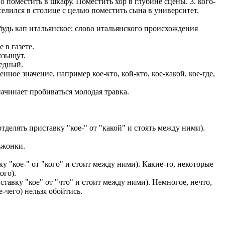
о поместить в шкафу. Поместить хор в глубине сцены. 3. кого-
селился в столице с целью поместить сына в университет.
ибудь кап итальянское; слово итальянского происхождения
 в газете.
азыщут.
Бедный.
нное значение, например кое-кто, кой-кто, кое-какой, кое-где,
начинает пробиваться молодая травка.
тделять приставку "кое-" от "какой" и стоять между ними).
ьжонки.
у "кое-" от "кого" и стоит между ними). Какие-то, некоторые
ого).
ставку "кое" от "что" и стоит между ними). Немногое, нечто,
е-чего) нельзя обойтись.