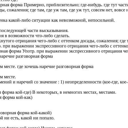
оворная форма Примерно, приблизительно; где-нибудь. где тут ча
, сожаления; где там, где уж там, где уж тут, совсем нет, вовсе 
енка какой-либо ситуации как невозможной, непосильной.
ия последующей части высказывания.
ия в возможности что-либо сделать.
нутого отрицания чего-либо с оттенком досады, сожаления; где там,
 при выражении экспрессивного отрицания чего-либо с оттенком д
орная форма Употр. при выражении экспрессивного отрицания чего
е наречие разговорная форма
ом месте. где хочешь наречие разговорная форма
м месте.
ений и наречий со значение : 1) неопределенности (кое-где, кое-ко
ая форма кой-где) В некоторых, в немногих местах, местами.
ая форма кой-как)
говорная форма кой-какой)
кой ни есть, какой ни попало.