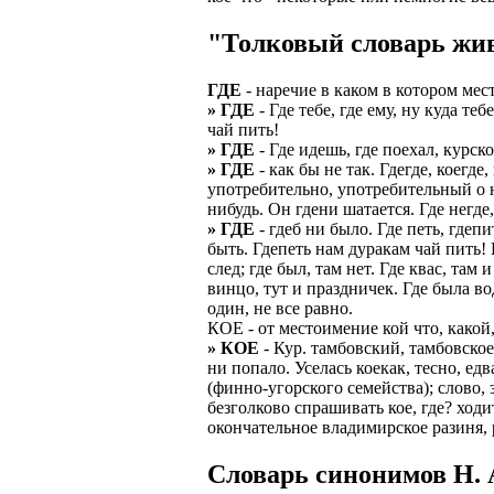
ЗАДАЧИ РЕГ
ПРОЦЕСС ОФОРМ
"Толковый словарь жив
приглашение от 
Доставлять клие
работодателем п
ГДЕ
- наречие в каком в котором мес
Подписывать док
» ГДЕ
- Где тебе, где ему, ну куда т
Лицензия по тру
картами банка.
чай пить!
ВОЗМОЖНО Д
» ГДЕ
- Где идешь, где поехал, курско
В ходе консульт
» ГДЕ
- как бы не так. Гдегде, коегде
установке мобил
Также смотрите 
употребительно, употребительный о н
нибудь. Он гдени шатается. Где негде,
Пожалуйста, Н
А также рассмат
» ГДЕ
- гдеб ни было. Где петь, гдепи
упаковщик, сти
быть. Гдепеть нам дуракам чай пить! В
Опыт не нужен, 
след; где был, там нет. Где квас, там 
региональный пр
# работа за гран
винцо, тут и праздничек. Где была вод
курьер докумен
один, не все равно.
# работа за руб
КОЕ - от местоимение кой что, какой, 
В таких банках,
» КОЕ
- Кур. тамбовский, тамбовское 
# трудоустройст
Открытие, Почт
ни попало. Уселась коекак, тесно, ед
(финно-угорского семейства); слово, 
# трудоустройст
А также в компа
безголково спрашивать кое, где? ход
окончательное владимирское разиня, 
В направлениях:
Cловарь синонимов Н. А