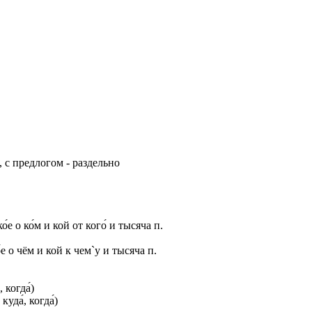
 с предлогом - раздельно
м, ко́е о ко́м и кой от кого́ и тысяча п.
, ко́е о чём и кой к чем`у и тысяча п.
, когда́)
 куда́, когда́)