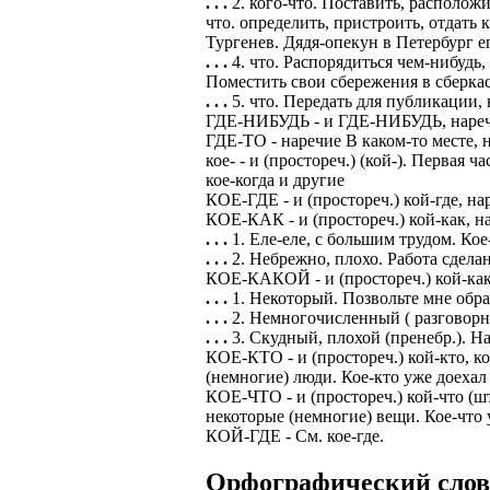
. . .
2. кого-что. Поставить, располож
что. определить, пристроить, отдать 
Тургенев. Дядя-опекун в Петербург ег
. . .
4. что. Распорядиться чем-нибудь
Поместить свои сбережения в сберкас
. . .
5. что. Передать для публикации,
ГДЕ-НИБУДЬ - и ГДЕ-НИБУДЬ, наречие
ГДЕ-ТО - наречие В каком-то месте, н
кое- - и (простореч.) (кой-). Первая
кое-когда и другие
КОЕ-ГДЕ - и (простореч.) кой-где, н
КОЕ-КАК - и (простореч.) кой-как, н
. . .
1. Еле-еле, с большим трудом. Ко
. . .
2. Небрежно, плохо. Работа сдела
КОЕ-КАКОЙ - и (простореч.) кой-како
. . .
1. Некоторый. Позвольте мне обра
. . .
2. Немногочисленный ( разговорн
. . .
3. Скудный, плохой (пренебр.). На
КОЕ-КТО - и (простореч.) кой-кто, ко
(немногие) люди. Кое-кто уже доехал д
КОЕ-ЧТО - и (простореч.) кой-что (шт
некоторые (немногие) вещи. Кое-что у
КОЙ-ГДЕ - См. кое-где.
Орфографический словар