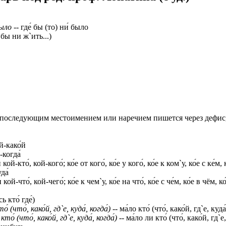
было
-- где́ бы (то) ни́ было
́ бы ни ж`ить...)
 - с последующим местоимением или наречием пишется через дефис,
ой-како́й
-когда́
 и кой-кто́, кой-кого́; ко́е от кого́, ко́е у кого́, ко́е к ком`у, ко́е с ке́
да́
 и кой-что́, кой-чего́; ко́е к чем`у, ко́е на что́, ко́е с че́м, ко́е в чём
ь кто́ где́)
о́ (что́, како́й, гд`е, куда́, когда́)
-- ма́ло кто́ (что́, како́й, гд`е, куда́
кто́ (что́, како́й, гд`е, куда́, когда́)
-- ма́ло ли кто́ (что́, како́й, гд`е,