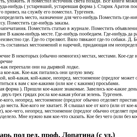
ить, уложить. Я поместил источник света позади. Все книги можн
куда-нибудь ( устаревший, устаревшая форма ). Старик Аратов по
о привез, на службу его поместил. Тургенев.
, определить место, назначение для чего-нибудь Поместить где-н
су. Поместить где-нибудь заказы.
 напечатания. Поместить статью в журнале. Поместить объявление
 В каком-нибудь месте. Где-нибудь пообедаем. Где-нибудь да р
еизвестно где. Где-то стреляют. Вяло тявкают где-то собаки. Д. 
 часть составных местоимений и наречий, придающая им неопределе
аречие В некоторых (обычно немногих) местах, местами. Кое-где 
аречие
е-как переехали они на дырявой лодке.
на кое-как. Кое-как питались они целую зиму.
й, кой-какая, кой-какое, неопред. местоимение (предлог может о
титься к вам с кое-какими (или кое с какими) просьбами.
ая форма ). Пришли кое-какие знакомые. Завелись кое-какие ден
 двух-трех грядах росла кое-какая убогая зелень. Тургенев.
е-кого, неопред. местоимение (предлог обычно отделяет приставк
о места. Кое-кого не хватает. Я слышал кое от кого (или от кое-к
), кое-чего, неопред. местоимение (предлог обычно отделяет при
целело. Мне нужно вам кое-что сказать. Кое без чего (или без ко
ь под ред. проф. Лопатина (c уд.)