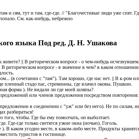
 там и сям, тут и там, где-где. // "Благочестивые люди уже спят. Г
и попало. См. как-нибудь, небрежно
ого языка Под ред. Д. Н. Ушакова
вы живете? || В риторическом вопросе - о чем-нибудь исчезнувшем
| В риторическом вопросе - в значение в чем? в каком отношении
длость.
ом... (в сочетании с "там"). Там хорошо, где нас нет. || В к-ром 
де пленный стадо пас, стремнины, где влачил оковы. Пушкин.
орная форма ). Не видали ли где моей шляпы?
редложений или членов предложения посредством повторения: где,
. предложении в соединении с "уж" или без него). Не по силам, 
ах разбираться!
сто того, чтобы. Где бы ему помолчать, он выболтает.
де. Где-где только светятся узкие окна (ночью). Гоголь.
). В каком угодно месте, в каком-либо месте. Продукты хранятс
оместить туристов в гостинице.