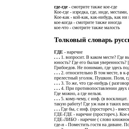
где-где
- смотрите также кое-где
Кое-где - изредка, где, инде, местами,
Кое-как - кой-как, как-нибудь, как н
кое-когда - смотрите также иногда
кое-что - смотрите также малость
Толковый словарь русск
ГДЕ
- наречие
. . .
1. вопросит. В каком месте? Где 
юность? Где его былая уверенность? |
Грибоедов. Не понимаю, где здесь по
. . .
2. относительно В том месте, в к-р
прелестный уголок. Пушкин. Поля, г
. . .
3. То же, что где-нибудь ( разгов
. . .
4. При противопоставлении двух п
Где можно, а где нельзя.
. . .
5. кому-чему, с инф. (в восклицат
такую работу! Где уж нам в таких вещ
. . .
Где бы, с инф. (простореч.) - вме
ГДЕ-ГДЕ - наречие (простореч.). Кое-г
ГДЕ-ЛИБО - наречие ( слово книжное 
где-н - Поместить гостя на диване. П