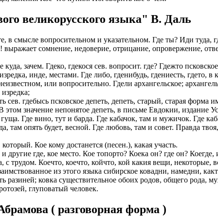
ИОНАЛЬНОГО ПРЕДСТАВИТЕЛЯ
ЛЕНИЯ: подробная консультация, оформление контракта> за
ого великорусского языка" В. Даль
работодателя > оформление визы > отправка > прохождение гра
нтам банковские продукты, в том числе карты.
одобранной заранее вакансии > прибытие на предприятие и мес
те, в смысле вопросительном и указательном. Где ты? Иди туда, г
ументы при передаче и консультировать клиентов, как выгодно
ебе! выражает сомнение, недоверие, отрицание, опровержение, от
доустройству за рубежом № 20118251359
ИСТАНЦИОННОЕ ОФОРМЛЕНИЕ ИЗ ЛЮБОГО РЕГИОНА
е куда, зачем. Гдеко, гдекося сев. вопросит. где? Гдежто псковско
ации представители могут подключать доп. услуги (например по
, изредка, инде, местами. Где либо, гденибудь, гдениесть, гдето, в
ьного банка на телефон), за что получают дополнительную плату
дополнительные предложения по отправке в другие страны в н
еизвестном, или вопросительно. Гдели архангельское; архангель
 изредка;
Е ЗВОНИТЕ! Пишите.
риваются соискатели с опытом работы: рабочий, разнорабочий,
ть сев. гдебысь псковское депеть, депеть, старый, старая форма и
керовщик.
 этом значение непонятое депеть, в письме Евдокии, издание Устр
но приветствуется на следующих позициях: менеджер, представ
и гуща. Где вино, тут и барда. Где кабачок, там и мужичок. Где ка
едставитель, продавец-консультант, курьер, банковский курьер, 
ицей
а, там опять будет, весной. Где любовь, там и совет. Правда твоя,
тов, менеджер по продажам.
ежом
который. Кое кому достанется (песен.), какая участь.
 как Сбербанк, Газпром, Альфа-Банк, Промсвязьбанк, Райффайзе
и другие где, кое место. Кое топорто? Коека он? где он? Коегде, 
во за границей
а Банк.
ва, с трудом. Коечто, коечто, койчто, кой какия вещи, некоторые
заимствованное из этого языка сибирское ковадни, намедни, какт
во за рубежом
ниях: Евросеть, Мегафон, Связной, СДЭК, ПЭК и т.д.
ить разиней; ковка существительное обоих родов, общего рода, м
ротозей, глуповатый человек.
 без опыта, студенты, банки, консультирование, продажи.
брамова ( разговорная форма )