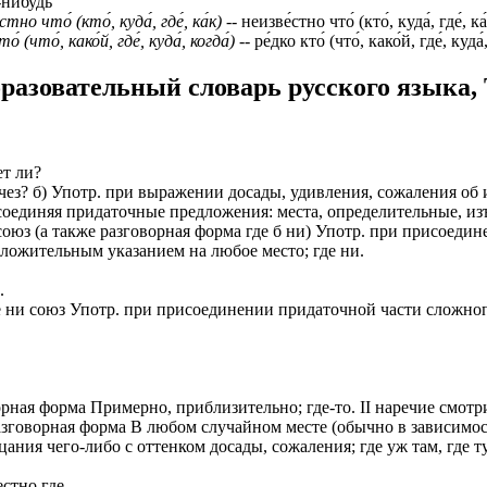
́-нибудь
стно что́ (кто́, куда́, где́, ка́к)
-- неизве́стно что́ (кто́, куда́, где́, ка
то́ (что́, како́й, где́, куда́, когда́)
-- ре́дко кто́ (что́, како́й, где́, куда́
разовательный словарь русского языка,
ет ли?
а исчез? б) Употр. при выражении досады, удивления, сожаления 
присоединяя придаточные предложения: места, определительные, и
 союз (а также разговорная форма где б ни) Употр. при присое
оложительным указанием на любое место; где ни.
.
 где ни союз Употр. при присоединении придаточной части сложн
ворная форма Примерно, приблизительно; где-то. II наречие смот
азговорная форма В любом случайном месте (обычно в зависимост
ия чего-либо с оттенком досады, сожаления; где уж там, где тут,
естно где.