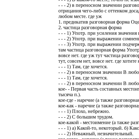
- - - 2) в переносном значении разг
отрицания чего-либо с оттенком досады
любом месте. где уж
1. предикатив разговорная форма Оц
2. частица разговорная форма
- - - 1) Употр. при усиления значен
- - - 2) Употр. при выражении сомнен
- - - 3) Употр. при выражении подчерк
там частица разговорная форма Употр.
вовсе нет. где уж тут частица разгов
тут, совсем нет, вовсе нет. где хотит
- - - 1) Там, где хочется.
- - - 2) в переносном значении В люб
- - - 1) Там, где хочется.
- - - 2) в переносном значении В любо
кое- - Первая часть составных местоим
тысяча п.).
кое-где - наречие (а также разговорн
кое-как - наречие (а также разговорн
- - - 1) Плохо, небрежно.
- - - 2) С большим трудом.
кое-какой - местоимение (а также раз
- - - 1) а) Какой-то, некоторый. б) Ка
- - - 2) Неважный, незначительный.