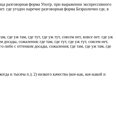
стица разговорная форма Употр. при выражении экспрессивного
нет. где угодно наречие разговорная форма Безразлично где, в
 где уж там, где тут, где уж тут, совсем нет, вовсе нет. где уж
осады, сожаления; где там, где тут, где уж тут, совсем нет,
-либо с оттенком досады, сожаления; где там, где уж там, где
гда и тысяча п.); 2) низкого качества (кое-как, кое-какой и