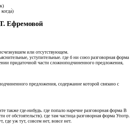
́к)
, когда́)
 Т. Ефремовой
об исчезнувшем или отсутствующем.
зъяснительные, уступительные. где б ни союз разговорная форма
динении придаточной части сложноподчиненного предложения,
оподчиненного предложения, содержание которой связано с
рите также где-нибудь. где попало наречие разговорная форма В
и от обстоятельств). где там частица разговорная форма Употр.
 где уж тут, совсем нет, вовсе нет.