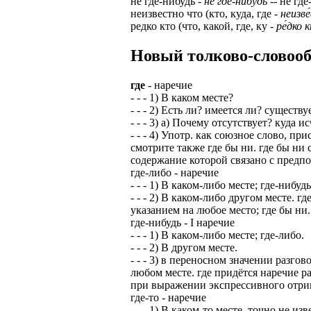
не где-нибудь -
не где́-нибудь
-- не где
неизвестно что (кто, куда, где -
неизве́
редко кто (что, какой, где, ку -
ре́дко к
Новый толково-словооб
где
- наречие
- - - 1) В каком месте?
- - - 2) Есть ли? имеется ли? существу
- - - 3) а) Почему отсутствует? куд
- - - 4) Употр. как союзное слово, 
смотрите также где бы ни. где бы ни
содержание которой связано с предп
где-либо - наречие
- - - 1) В каком-либо месте; где-нибудь
- - - 2) В каком-либо другом месте.
указанием на любое место; где бы ни.
где-нибудь - I наречие
- - - 1) В каком-либо месте; где-либо.
- - - 2) В другом месте.
- - - 3) в переносном значении разго
любом месте. где придётся наречие р
при выражении экспрессивного отрицан
где-то - наречие
- - - 1) В каком-то месте, точно не изв