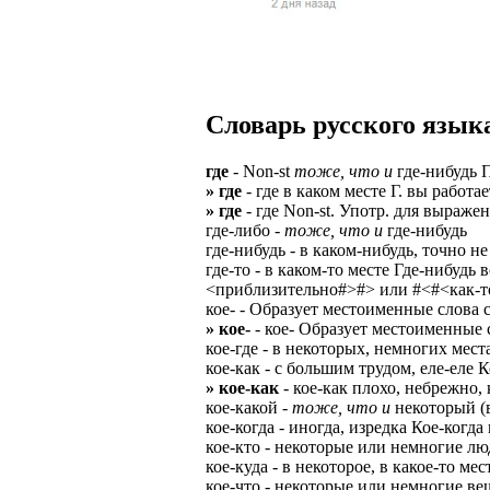
Верхней границ
надежность и ка
Ежедневные вып
семейных пар.
БЕЗ поиска клие
Предоставляем 
ВНИМАНИЕ: Мы 
Можно БЕЗ опыта
Есть выходные
Устройство офиц
Гибкий график: (
Словарь русского языка
имеет права выч
Оплата ГСМ за 
Дистанционное 
Варианты: 1) Раб
где
- Non-st
тоже, что и
где-нибудь 
Авто находится 
Дружный коллек
» где
- где в каком месте Г. вы работае
2) Рабочая виза 
» где
- где Non-st. Употр. для выраже
Никаких % и ко
Смартфон для ра
где-либо -
тоже, что и
где-нибудь
3) Также предос
где-нибудь - в каком-нибудь, точно не
Гарантированны
Скидки и акции
где-то - в каком-то месте Где-нибудь
Знание языка н
<приблизительно#>#> или #<#<как-то#
Большой автопа
Выгодные услов
кое- - Образует местоименные слова с
Требуются мужч
» кое-
- кое- Образует местоименные с
В наличии авто 
ЧТОБЫ УСТР
кое-где - в некоторых, немногих мест
Варианты работ:
кое-как - с большим трудом, еле-еле 
Ищем водителей
Откликнитесь на
» кое-как
- кое-как плохо, небрежно,
Средняя зарплат
Звоните ежедне
кое-какой -
тоже, что и
некоторый (в
средний, завис
Получите пригл
кое-когда - иногда, изредка Кое-когда
оплачиваются о
количество мес
кое-кто - некоторые или немногие люд
Заполните корот
кое-куда - в некоторое, в какое-то ме
Жилье предостав
Ожидайте звонк
кое-что - некоторые или немногие ве
График 10-12 час