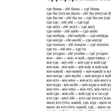
где бишь -
где́ бишь
-- где́ бишь
где бы (то) ни было -
где́ бы (то) ни́ 
где бы ни -
где́ бы ни
-- где́ бы ни (где
где-где -
где́-где́
-- где́-где́
где ж(е) -
где́ ж(е)
-- где́ ж(е)
где-либо -
где́-либо
-- где́-либо
где-нибудь -
где́-нибудь
-- где́-нибудь
где-нигде -
где-нигде́
-- где-нигде́
где попало -
где́ попа́ло
-- где́ попа́ло
где-то -
где́-то
-- где́-то
где угодно -
где́ уго́дно
-- где́ уго́дно
кое- -
ко́е-
-- ко́е- и кой-, приставка
кое-где -
ко́е-где́
-- ко́е-где́ и кой-где́
кое-как -
ко́е-ка́к
-- ко́е-ка́к и кой-ка́к
кое-какой -
ко́е-како́й
-- ко́е-како́й и к
кое-когда -
ко́е-когда́
-- ко́е-когда́ и кой
кое-кто -
ко́е-кто́
-- ко́е-кто́, ко́е-кого́
кое-куда -
ко́е-куда́
-- ко́е-куда́ и кой-ку
кое-что -
ко́е-что́
-- ко́е-что́, ко́е-чего́
кой-где -
кой-где́
-- кой-где́ и к`ое-где́
кто где -
кто́ где́
-- кто́ где́ (посел`илис
мало кто (что, какой, где, куд -
ма́ло кт
мало ли кто (что, какой, где, -
ма́ло ли 