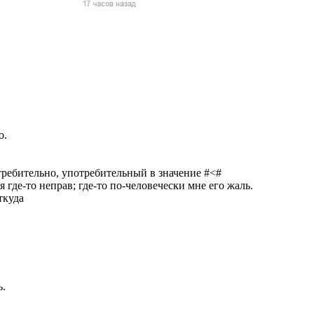
жчин, женщин и
ая команда.
ву. Никто не
говую.
из страны),
о.
потребительно, употребительный в значение #<#
где-то неправ; где-то по-человечески мне его жаль.
ткуда
 указан
ки
ь.
стройство.