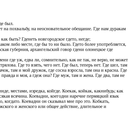
казываем
ницы, встреча
то проживание.
де был.
 пользоваться
вет на похвальбу, на неосновательное обещание. Где нам дуракам
 РФ!
е как быть? Гденеть новгородское гдето, негде;
мочь в
 каком либо месте, где бы то ни было. Гдето более употребляется,
.
ашем профиле.
ская губерния, архангельский говор гдени олонецкое где
 комплектовщик,
мени где уж, едва ли, сомнительно, как не так, не верю, не может
ялова. Где то взять, чего нет. Где был, теперь нет. Где шел, там
итель,
бачок, там и мой дружок, где сосна взросла, там она и красна. Где
курьер банка,
 правда и моя, а гдеж она? Где муж, там и жена. Где два, там не
нбанк,
инде, местами, изредка, койгде. Коекак, койкак, какнибудь; как
, всякая всячина. Коевадни, коегодни наречие пермяцкий язык
о, когдато. Коевадни он сказывал мне про это. Кобкать,
ужского и женского или общее действие, длительное и