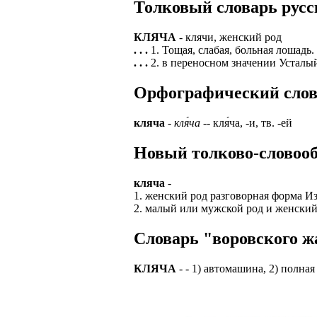
Толковый словарь русс
ЗАДАЧИ РЕГ
ПРОЦЕСС ОФОРМ
приглашение от 
КЛЯЧА
- клячи, женский род
Доставлять клие
работодателем п
. . .
1. Тощая, слабая, больная лошадь.
. . .
2. в переносном значении Усталый
Подписывать док
Лицензия по тру
картами банка.
Орфографический словар
ВОЗМОЖНО Д
В ходе консульт
установке мобил
Также смотрите 
кляча
-
кля́ча
-- кля́ча, -и, тв. -ей
Пожалуйста, Н
А также рассмат
Новый толково-словооб
упаковщик, сти
Опыт не нужен, 
региональный пр
# работа за гран
кляча
-
курьер докумен
1. женский род разговорная форма Из
# работа за руб
2. малый или мужской род и женский
В таких банках,
# трудоустройст
Открытие, Почт
Словарь "воровского жа
# трудоустройст
А также в компа
КЛЯЧА
- - 1) автомашина, 2) полна
В направлениях: