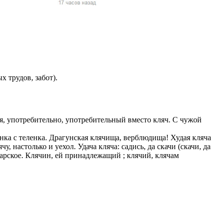
жчин, женщин и
ая команда.
ву. Никто не
говую.
из страны),
х трудов, забот).
я, употребительно, употребительный вместо кляч. С чужой
енка с теленка. Драгунская клячища, верблюдища! Худая кляча
чу, настолько и уехол. Удача кляча: садись, да скачи (скачи, да
инарское. Клячин, ей принадлежащий ; клячий, клячам
 указан
ки
стройство.