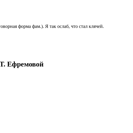
казываем
ницы, встреча
то проживание.
ворная форма фам.). Я так ослаб, что стал клячей.
 пользоваться
 РФ!
мочь в
.
ашем профиле.
 комплектовщик,
 Т. Ефремовой
итель,
курьер банка,
нбанк,