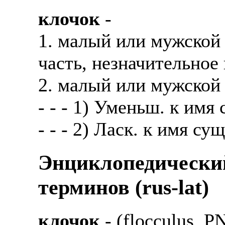
Также смотрите допол
В таких банках, как С
клочок
-
отправке в другие стр
Промсвязьбанк, Райфф
1. малый или мужской
А также рассматривают
А также в компаниях: 
часть, незначительное
рабочий, разнорабочий
СДЭК, ПЭК и т.д.
2. малый или мужской
стикеровщик.
В направлениях: без оп
- - - 1) Уменьш. к имя
# работа за границей
консультирование, про
- - - 2) Ласк. к имя су
# работа за рубежом
# трудоустройство за 
Энциклопедически
# трудоустройство за 
терминов (rus-lat)
клочок
- (flocculus, 