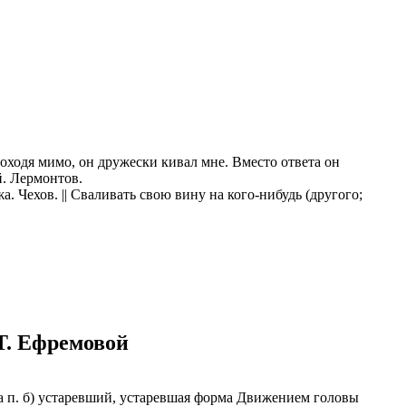
казываем
ницы, встреча
то проживание.
 пользоваться
 РФ!
мочь в
.
ашем профиле.
роходя мимо, он дружески кивал мне. Вместо ответа он
й. Лермонтов.
 комплектовщик,
а. Чехов. || Сваливать свою вину на кого-нибудь (другого;
итель,
курьер банка,
нбанк,
Т. Ефремовой
яча п. б) устаревший, устаревшая форма Движением головы