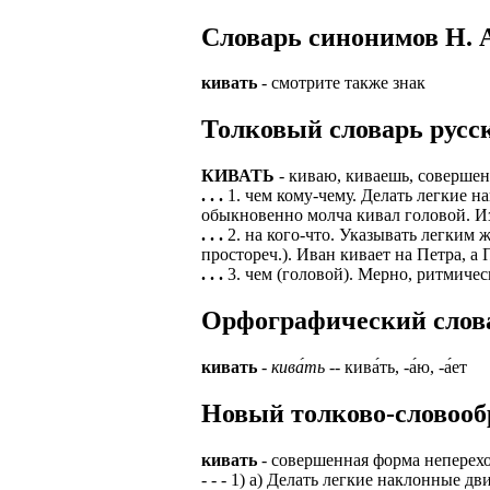
Cловарь синонимов Н. А
ЗАДАЧИ РЕГ
ПРОЦЕСС ОФОРМ
приглашение от 
Доставлять клие
работодателем п
кивать
- смотрите также знак
Подписывать док
Лицензия по тру
Толковый словарь русск
картами банка.
ВОЗМОЖНО Д
В ходе консульт
КИВАТЬ
- киваю, киваешь, совершен
установке мобил
Также смотрите 
. . .
1. чем кому-чему. Делать легкие 
обыкновенно молча кивал головой. И
Пожалуйста, Н
А также рассмат
. . .
2. на кого-что. Указывать легким 
упаковщик, сти
простореч.). Иван кивает на Петра, а
Опыт не нужен, 
. . .
3. чем (головой). Мерно, ритмичес
региональный пр
# работа за гран
курьер докумен
# работа за руб
Орфографический словар
В таких банках,
# трудоустройст
Открытие, Почт
кивать
-
кива́ть
-- кива́ть, -а́ю, -а́ет
# трудоустройст
А также в компа
Новый толково-словооб
В направлениях:
кивать
- совершенная форма неперех
- - - 1) а) Делать легкие наклонные 