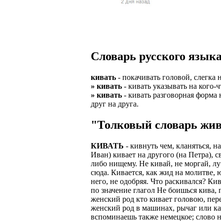
Верхней границ
надежность и ка
Ежедневные вып
семейных пар.
БЕЗ поиска клие
Предоставляем 
ВНИМАНИЕ: Мы 
Можно БЕЗ опыта
Есть выходные
Устройство офиц
Гибкий график: (
Словарь русского языка
имеет права выч
Оплата ГСМ за 
Дистанционное 
Варианты: 1) Раб
кивать
- покачивать головой, слегка 
Авто находится 
Дружный коллек
» кивать
- кивать указывать на кого-
2) Рабочая виза 
» кивать
- кивать разговорная форма 
Никаких % и ко
Смартфон для ра
друг на друга.
3) Также предос
Гарантированны
Скидки и акции
"Толковый словарь жив
Знание языка н
Большой автопа
Выгодные услов
Требуются мужч
КИВАТЬ
- кивнуть чем, кланяться, 
В наличии авто 
ЧТОБЫ УСТР
Иван) кивает на другого (на Петра), с
Варианты работ:
либо нищему. Не кивай, не моргай, лу
Ищем водителей
Откликнитесь на
сюда. Кивается, как жид на молитве,
Средняя зарплат
него, не одобряя. Что раскивался? К
Звоните ежедне
средний, завис
Получите пригл
по значение глагол Не боишься кива,
оплачиваются о
женский род кто кивает головою, пер
количество мес
Заполните корот
женский род в машинах, рычаг или ка
Жилье предостав
вспоминаешь также немецкое; слово н
Ожидайте звонк
График 10-12 час