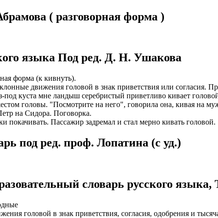
брамова ( разговорная форма )
ИОНАЛЬНОГО ПРЕДСТАВИТЕЛЯ
ЛЕНИЯ: подробная консультация, оформление контракта> за
работодателя > оформление визы > отправка > прохождение гра
нтам банковские продукты, в том числе карты.
одобранной заранее вакансии > прибытие на предприятие и мес
ументы при передаче и консультировать клиентов, как выгодно
доустройству за рубежом № 20118251359
ого языка Под ред. Д. Н. Ушакова
ИСТАНЦИОННОЕ ОФОРМЛЕНИЕ ИЗ ЛЮБОГО РЕГИОНА
ации представители могут подключать доп. услуги (например по
ная форма (к кивнуть).
ьного банка на телефон), за что получают дополнительную плату
дополнительные предложения по отправке в другие страны в н
наклонные движения головой в знак приветствия или согласия. П
з-под куста мне ландыш серебристый приветливо кивает голово
Е ЗВОНИТЕ! Пишите.
риваются соискатели с опытом работы: рабочий, разнорабочий,
жестом головы. "Посмотрите на него", говорила она, кивая на муж
керовщик.
 Петр на Сидора. Поговорка.
но приветствуется на следующих позициях: менеджер, представ
ки покачивать. Пассажир задремал и стал мерно кивать головой.
едставитель, продавец-консультант, курьер, банковский курьер, 
ицей
тов, менеджер по продажам.
ежом
ь под ред. проф. Лопатина (c уд.)
 как Сбербанк, Газпром, Альфа-Банк, Промсвязьбанк, Райффайзе
во за границей
а Банк.
во за рубежом
ниях: Евросеть, Мегафон, Связной, СДЭК, ПЭК и т.д.
разовательный словарь русского языка, 
 без опыта, студенты, банки, консультирование, продажи.
одные
движения головой в знак приветствия, согласия, одобрения и тыс