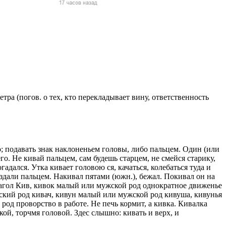
жчин, женщин и
ая команда.
ву. Никто не
говую.
из страны),
тра (погов. о тех, кто перекладывает вину, ответственность
о; подавать знак наклоненьем головы, либо пальцем. Один (или
его. Не кивай пальцем, сам будешь старцем, не смейся старику,
адался. Утка кивает головою ся, качаться, колебаться туда и
здали пальцем. Накивал пятами (южн.), бежал. Покивал он на
 указан
глагол Кив, кивок малый или мужской род однократное движенье
ки
нский род кивач, кивун малый или мужской род кивуша, кивунья
од проворство в работе. Не печь кормит, а кивка. Кивалка
й, торчмя головой. Здес слышно: кивать и верх, и
стройство.