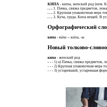
КИПА
- кипы, женский род (нем. Ki
ЗАДАЧИ РЕГ
ПРОЦЕСС ОФОРМ
. . .
1. Пачка, связка предметов, леж
приглашение от 
. . .
2. Крупная упаковочная мера тов
Доставлять клие
работодателем п
. . .
3. Куча, груда. Кипа вещей. В уг
Подписывать док
Лицензия по тру
Орфографический слова
картами банка.
ВОЗМОЖНО Д
В ходе консульт
кипа
-
ки́па
-- ки́па, -ы
установке мобил
Также смотрите 
Новый толково-словоо
Пожалуйста, Н
А также рассмат
упаковщик, сти
Опыт не нужен, 
кипа
- женский род
региональный пр
# работа за гран
- - - 1) а) Пачка, связка предметов
курьер докумен
- - - 2) Крупная упаковочная мера то
# работа за руб
- - - 3) устаревший, устаревшая фор
В таких банках,
# трудоустройст
Открытие, Почт
# трудоустройст
А также в компа
В направлениях: