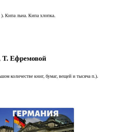
казываем
ницы, встреча
). Кипа льна. Кипа хлопка.
то проживание.
 пользоваться
 РФ!
мочь в
.
ашем профиле.
, Т. Ефремовой
 комплектовщик,
итель,
курьер банка,
ьшом количестве книг, бумаг, вещей и тысяча п.).
нбанк,