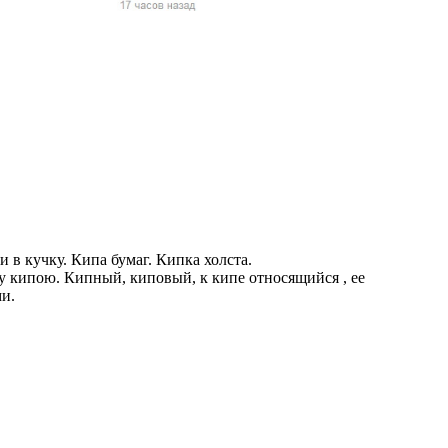
жчин, женщин и
ая команда.
ву. Никто не
говую.
из страны),
и в кучку. Кипа бумаг. Кипка холста.
бу кипою. Кипный, киповый, к кипе относящийся , ее
ми.
 указан
ки
стройство.