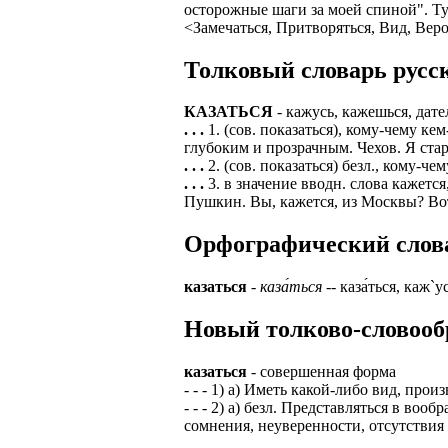
осторожные шаги за моей спиной". Тур
<Замечаться, Притворяться, Вид, Вер
ЗАДАЧИ РЕГ
ПРОЦЕСС ОФОРМ
приглашение от 
Доставлять клие
Толковый словарь русск
работодателем п
Подписывать док
Лицензия по тру
КАЗАТЬСЯ
- кажусь, кажешься, дат
картами банка.
. . .
1. (сов. показаться), кому-чему к
ВОЗМОЖНО Д
глубоким и прозрачным. Чехов. Я стар
В ходе консульт
. . .
2. (сов. показаться) безл., кому-ч
установке мобил
Также смотрите 
. . .
3. в значение вводн. слова кажетс
Пожалуйста, Н
Пушкин. Вы, кажется, из Москвы? Вот-
А также рассмат
упаковщик, сти
Опыт не нужен, 
Орфографический словар
региональный пр
# работа за гран
курьер докумен
казаться
-
каза́ться
-- каза́ться, каж`у
# работа за руб
В таких банках,
# трудоустройст
Открытие, Почт
Новый толково-словооб
# трудоустройст
А также в компа
казаться
- совершенная форма
- - - 1) а) Иметь какой-либо вид, про
В направлениях:
- - - 2) а) безл. Представляться в в
сомнения, неуверенности, отсутствия