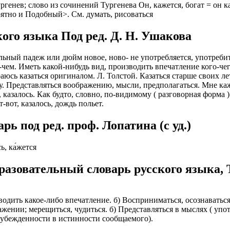
генев; слово из сочинений Тургенева Он, кажется, богат = он как
оятно и Подобный>. См. думать, рисоваться
ИОНАЛЬНОГО ПРЕДСТАВИТЕЛЯ
ЛЕНИЯ: подробная консультация, оформление контракта> за
работодателя > оформление визы > отправка > прохождение гра
нтам банковские продукты, в том числе карты.
ого языка Под ред. Д. Н. Ушакова
одобранной заранее вакансии > прибытие на предприятие и мес
ументы при передаче и консультировать клиентов, как выгодно
доустройству за рубежом № 20118251359
ельный падеж или дюйм новое, ново- не употребляется, употреб
ем-чем. Иметь какой-нибудь вид, производить впечатление кого-ч
ИСТАНЦИОННОЕ ОФОРМЛЕНИЕ ИЗ ЛЮБОГО РЕГИОНА
аюсь казаться оригиналом. Л. Толстой. Казаться старше своих ле
ации представители могут подключать доп. услуги (например по
ему. Представляться воображению, мысли, предполагаться. Мне каже
ьного банка на телефон), за что получают дополнительную плату
дополнительные предложения по отправке в другие страны в н
я, казалось. Как будто, словно, по-видимому ( разговорная форма
Е ЗВОНИТЕ! Пишите.
вот, казалось, дождь польет.
риваются соискатели с опытом работы: рабочий, разнорабочий,
керовщик.
но приветствуется на следующих позициях: менеджер, представ
ь под ред. проф. Лопатина (c уд.)
едставитель, продавец-консультант, курьер, банковский курьер, 
ицей
тов, менеджер по продажам.
сь, ка́жется
ежом
 как Сбербанк, Газпром, Альфа-Банк, Промсвязьбанк, Райффайзе
во за границей
а Банк.
разовательный словарь русского языка, 
во за рубежом
ниях: Евросеть, Мегафон, Связной, СДЭК, ПЭК и т.д.
изводить какое-либо впечатление. б) Восприниматься, осознаватьс
 без опыта, студенты, банки, консультирование, продажи.
оображении; мерещиться, чудиться. б) Представляться в мыслях ( 
 убежденности в истинности сообщаемого).