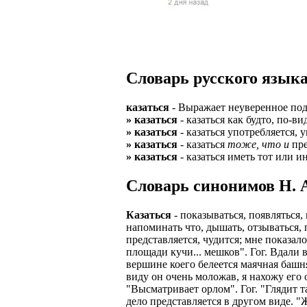
Верхней границ
надежность и ка
Ежедневные вып
семейных пар.
БЕЗ поиска клие
Предоставляем 
ВНИМАНИЕ: Мы 
Можно БЕЗ опыта
Есть выходные
Устройство офиц
Гибкий график: (
Словарь русского языка
имеет права выч
Оплата ГСМ за 
Дистанционное 
Варианты: 1) Раб
казаться
- Выражает неуверенное под
Авто находится 
Дружный коллек
» казаться
- казаться как будто, по-в
2) Рабочая виза 
» казаться
- казаться употребляется, 
Никаких % и ко
Смартфон для ра
» казаться
- казаться
тоже, что и
пре
3) Также предос
» казаться
- казаться иметь тот или 
Гарантированны
Скидки и акции
Знание языка н
Cловарь синонимов Н. А
Большой автопа
Выгодные услов
Требуются мужч
В наличии авто 
ЧТОБЫ УСТР
Казаться
- показываться, появляться, 
Варианты работ:
напоминать что, дышать, отзываться, п
Ищем водителей
Откликнитесь на
представляется, чудится; мне показал
Средняя зарплат
площади кучи... мешков". Гог. Вдали в
Звоните ежедне
средний, завис
Получите пригл
вершине коего белеется маячная башня
оплачиваются о
виду он очень моложав, я нахожу его
количество мес
Заполните корот
"Высматривает орлом". Гог. "Глядит т
Жилье предостав
дело представляется в другом виде. 
Ожидайте звонк
График 10-12 час