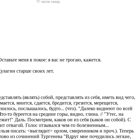
жчин, женщин и
ая команда.
ву. Никто не
говую.
из страны),
тавьте меня в покое: я вас не трогаю, кажется.
улагин старше своих лет.
дставлять (являть) собой, представлять из себя, иметь вид чего,
мается, мнится, сдается, бредится, грезится, мерещится,
нилось, послышалось, будто... (что). "Далеко виднеют по всей
 указан
то-то буреется на средине горы, видно, глина. // "Утес, на
ки
жит!" Даль. Посмотрим, каков он из себя (каков он собой). С
т отвагой. Голос отзывался чем-то болезненным...
льзя писать: <выглядит> орлом, смиренником и проч.). Теперь
стройство.
слово из сочинений Тургенева "Вдруг мне почудились легкие,