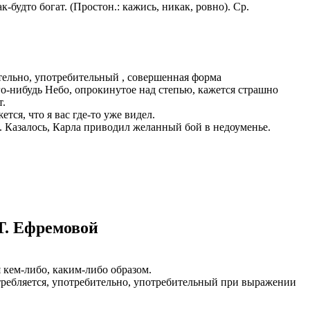
-будто богат. (Простон.: кажись, никак, ровно). Ср.
казываем
ницы, встреча
то проживание.
 пользоваться
ительно, употребительный , совершенная форма
его-нибудь Небо, опрокинутое над степью, кажется страшно
 РФ!
т.
мочь в
тся, что я вас где-то уже видел.
.
ашем профиле.
 ). Казалось, Карла приводил желанный бой в недоуменье.
 комплектовщик,
итель,
курьер банка,
нбанк,
Т. Ефремовой
я кем-либо, каким-либо образом.
употребляется, употребительно, употребительный при выражении