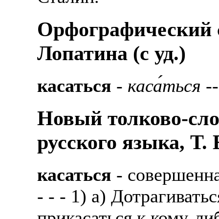
Орфографический с
Лопатина (c уд.)
касаться
-
каса́ться
--
Новый толково-сло
русского языка, Т.
касаться
- совершенн
- - - 1) а) Дотрагивать
прикасаться к кому-ли