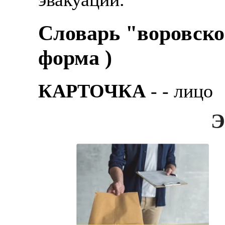
Словарь "воровско
форма )
КАРТОЧКА
- - лицо
Э