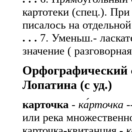
картотеки (спец.). Пр
писалось на отдельной
. . .
7. Уменьш.- ласкат
значение ( разговорна
Орфографический с
Лопатина (c уд.)
карточка
-
ка́рточка
-
или река множественно
карточка-квитанция -
к