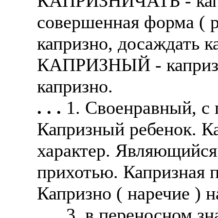
КАПРИЗНИЧАТЬ - капр
совершенная форма ( р
капризно, досаждать к
КАПРИЗНЫЙ - капризна
капризно.
. . .
1. Своенравный, с
Капризный ребенок. К
характер. Являющийся
прихотью. Капризная п
Капризно ( наречие ) н
. . .
3. в переносном з