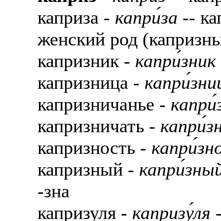
каприза -
капри́за
-- ка
женский род (капризны
капризник -
капри́зник
капризница -
капри́зни
капризничанье -
капри́
капризничать -
капри́з
капризность -
капри́зн
капризный -
капри́зны
-зна
капризуля -
капризу́ля
-