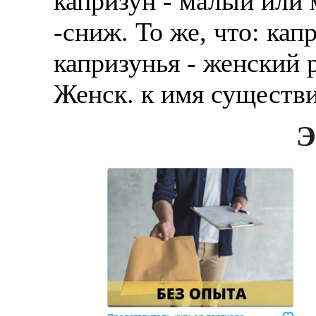
капризун - малый или
-сниж. То же, что: кап
капризунья - женский 
Женск. к имя существи
Э