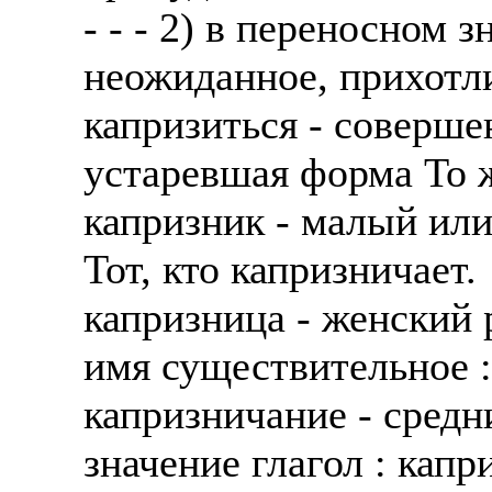
- - - 2) в переносном 
неожиданное, прихотл
капризиться - соверш
устаревшая форма То ж
капризник - малый ил
Тот, кто капризничает.
капризница - женский 
имя существительное :
капризничание - средн
значение глагол : капр