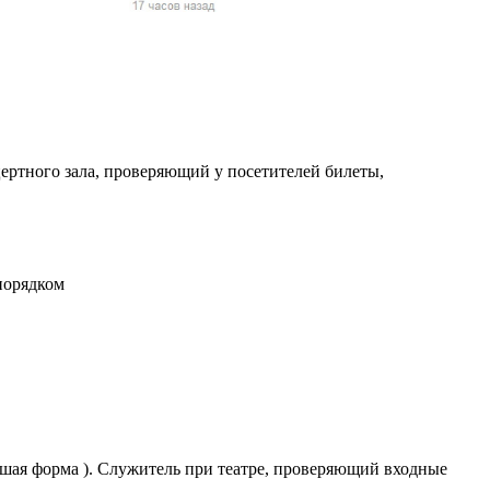
жчин, женщин и
ая команда.
ву. Никто не
говую.
из страны),
нцертного зала, проверяющий у посетителей билеты,
порядком
 указан
ки
стройство.
евшая форма ). Служитель при театре, проверяющий входные