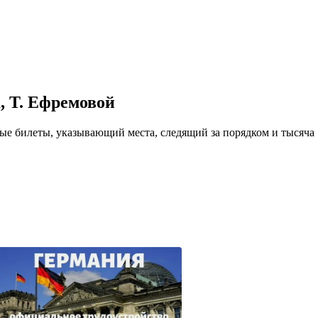
казываем
ницы, встреча
то проживание.
 пользоваться
 РФ!
, Т. Ефремовой
мочь в
.
ашем профиле.
ые билеты, указывающий места, следящий за порядком и тысяча
 комплектовщик,
итель,
курьер банка,
нбанк,