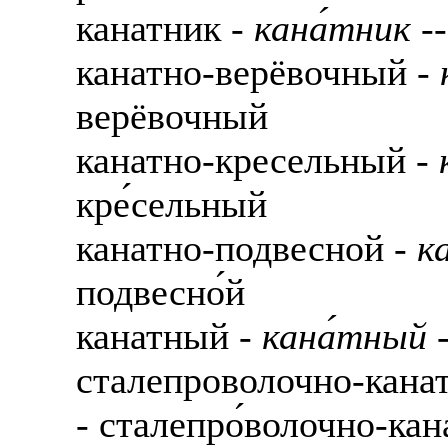
канатник -
кана́тник
--
канатно-верёвочный -
верёвочный
канатно-кресельный -
кре́сельный
канатно-подвесной -
к
подвесно́й
канатный -
кана́тный
-
сталепроволочно-кана
- сталепро́волочно-кан