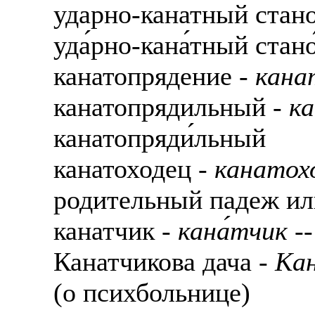
ударно-канатный стан
уда́рно-кана́тный стано
канатопрядение -
кана
канатопрядильный -
ка
канатопряди́льный
канатоходец -
канатохо
родительный падеж ил
канатчик -
кана́тчик
--
Канатчикова дача -
Кан
(о психбольнице)