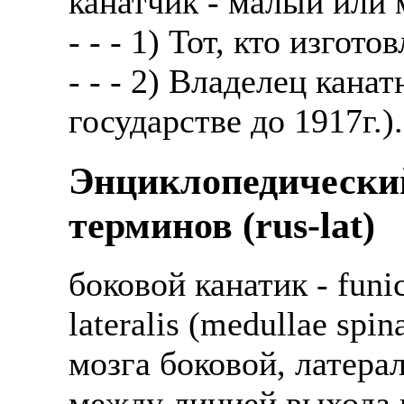
канатчик - малый или
- - - 1) Тот, кто изгото
- - - 2) Владелец кана
государстве до 1917г.).
Энциклопедически
терминов (rus-lat)
боковой канатик - funic
lateralis (medullae spi
мозга боковой, латера
между линией выхода 