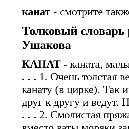
канат
- смотрите такж
Толковый словарь р
Ушакова
КАНАТ
- каната, мал
. . .
1. Очень толстая в
канату (в цирке). Так 
друг к другу и ведут. 
. . .
2. Смолистая пряжа
вместо ваты моряки за