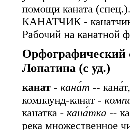
помощи каната (спец.)
КАНАТЧИК - канатчика
Рабочий на канатной ф
Орфографический с
Лопатина (c уд.)
канат
-
кана́т
-- кана́т,
компаунд-канат -
компа
канатка -
кана́тка
-- к
река множественное чи