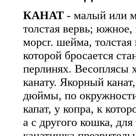
КАНАТ
- малый или м
толстая вервь; южное
морсr. шейма, толстая 
которой бросается ста
перлинях. Весоплясы х
канату. Якорный канат,
дюймы, по окружности
капат, у копра, к кото
а с другого кошка, для
канатишка презритель