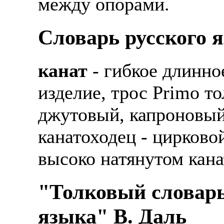
между опорами.
Также смотрите допол
В таких банках, как С
отправке в другие стр
Промсвязьбанк, Райфф
Словарь русского 
А также рассматривают
А также в компаниях: 
рабочий, разнорабочий
канат
- гибкое длинно
СДЭК, ПЭК и т.д.
стикеровщик.
изделие, трос Primo т
В направлениях: без оп
# работа за границей
консультирование, про
джутовый, капроновый
# работа за рубежом
канатоходец - цирково
# трудоустройство за 
высоко натянутом кана
# трудоустройство за 
"Толковый словарь
языка" В. Даль