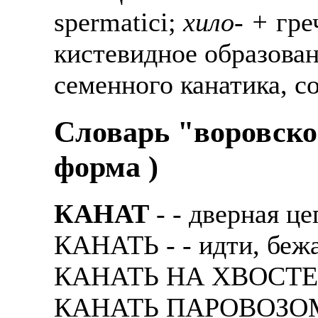
spermatici;
хило- +
греч
кистевидное образован
семенного канатика, 
Словарь "воровско
форма )
КАНАТ
- - двеpная це
КАНАТЬ - - идти, беж
КАНАТЬ НА ХВОСТЕ - 
КАНАТЬ ПАРОВОЗОМ - 