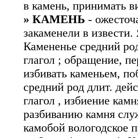
в камень, принимать ви
» КАМЕНЬ
- ожесточ
закаменели в извести.
Камененье средний род
глагол ; обращение, пе
избивать каменьем, по
средний род длит. дей
глагол , избиение кам
разбиванию камня слу
камобой вологодское