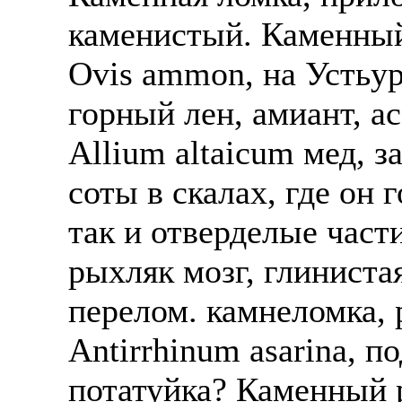
каменистый. Каменный 
Оvis ammon, на Устьурт
горный лен, амиант, а
Аllium altaicum мед, з
соты в скалах, где он 
так и отверделые част
рыхляк мозг, глиниста
перелом. камнеломка, 
Аntirrhinum asarinа, 
потатуйка? Каменный р