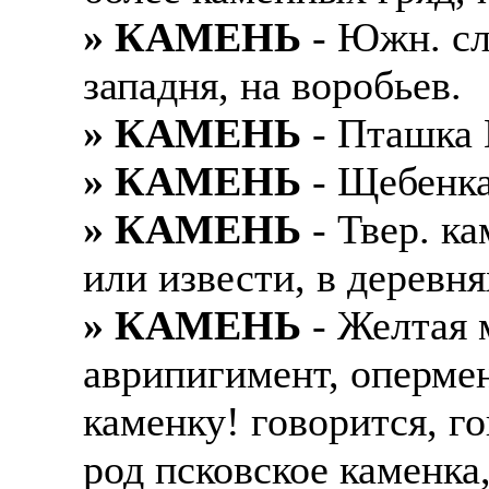
» КАМЕНЬ
- Южн. сл
западня, на воробьев.
» КАМЕНЬ
- Пташка М
» КАМЕНЬ
- Щебенка
» КАМЕНЬ
- Твер. ка
или извести, в деревня
» КАМЕНЬ
- Желтая 
аврипигимент, опермен
каменку! говорится, г
род псковское каменка