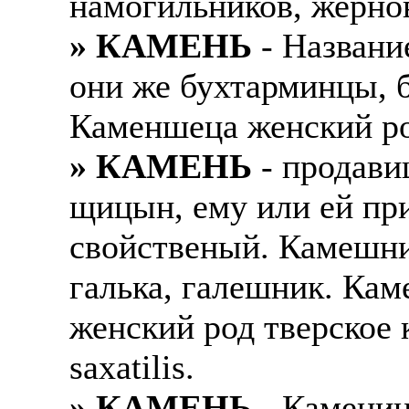
намогильников, жерно
» КАМЕНЬ
- Названи
они же бухтарминцы, 
Каменшеца женский ро
» КАМЕНЬ
- продави
щицын, ему или ей пр
свойственый. Камешни
галька, галешник. Кам
женский род тверское 
saxatilis.
» КАМЕНЬ
- Камениц