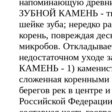
напоминающую древни
Также смотрите допол
В таких банках, как С
ЗУБНОЙ КАМЕНЬ - тве
отправке в другие стр
Промсвязьбанк, Райфф
шейке зуба; нередко р
А также рассматривают
А также в компаниях: 
корень, повреждая дес
рабочий, разнорабочий
СДЭК, ПЭК и т.д.
стикеровщик.
микробов. Откладывает
В направлениях: без оп
# работа за границей
консультирование, про
недостаточном уходе з
# работа за рубежом
КАМЕНЬ - 1) каменист
# трудоустройство за 
сложенная коренными 
# трудоустройство за 
берегов рек в центре и
Российской Федерации,
составная часть геогр