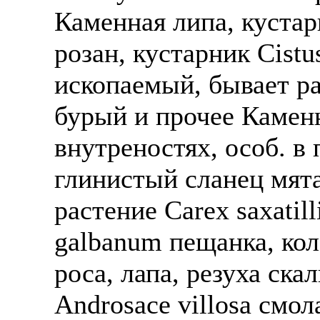
Каменная липа, кустарн
розан, кустарник Сistu
ископаемый, бывает ра
бурый и прочее Каменн
внутреностях, особ. в 
глинистый сланец мята.
растение Саrex saxatil
galbanum пещанка, коло
роса, лапа, резуха ска
Аndrosace villosа смол