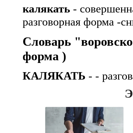
калякать
- совершенн
разговорная форма -сн
Словарь "воровско
форма )
КАЛЯКАТЬ
- - pазго
Э