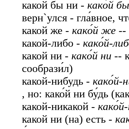
какой бы ни -
како́й б
верн`улся - гла́вное, ч
какой же -
како́й же
--
какой-либо -
како́й-ли
какой ни -
како́й ни
-- 
сообрази́л)
какой-нибудь -
како́й-
, но: како́й ни бу́дь (к
какой-никакой -
како́й
какой ни (на) есть -
как