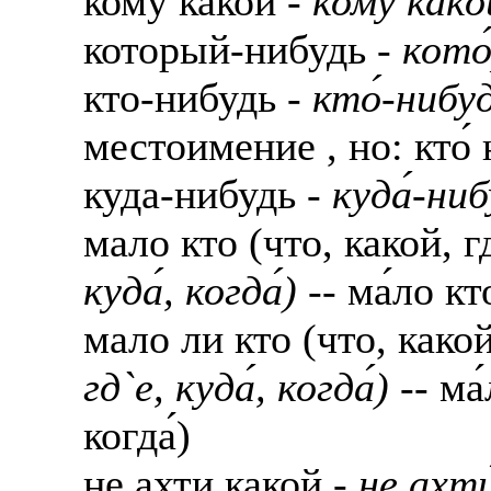
кому какой -
кому́ како́
который-нибудь -
кото
кто-нибудь -
кто́-нибу
местоимение , но: кто́ н
куда-нибудь -
куда́-ни
мало кто (что, какой, г
куда́, когда́)
-- ма́ло кто́
мало ли кто (что, какой
гд`е, куда́, когда́)
-- ма́
когда́)
не ахти какой -
не ахти