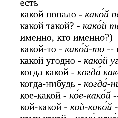
е́сть
какой попало -
како́й п
какой такой? -
како́й т
именно, кто именно?)
какой-то -
како́й-то
-- 
какой угодно -
како́й у
когда какой -
когда́ как
когда-нибудь -
когда́-н
кое-какой -
ко́е-како́й
-
кой-какой -
кой-како́й
-