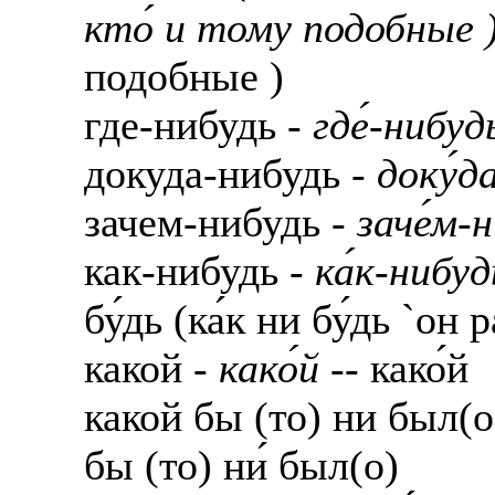
кто́ и тому подобные 
подобные )
где-нибудь -
где́-нибуд
докуда-нибудь -
доку́д
зачем-нибудь -
заче́м-
как-нибудь -
ка́к-нибуд
бу́дь (ка́к ни бу́дь `он 
какой -
како́й
-- како́й
какой бы (то) ни был(о
бы (то) ни́ был(о)