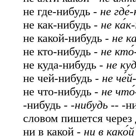
не где-нибудь -
не где́
не как-нибудь -
не ка́к
не какой-нибудь -
не к
не кто-нибудь -
не кто́
не куда-нибудь -
не куд
не чей-нибудь -
не че́й
не что-нибудь -
не что
-нибудь -
-нибудь
-- -н
словом пишется через д
ни в какой -
ни в како́й