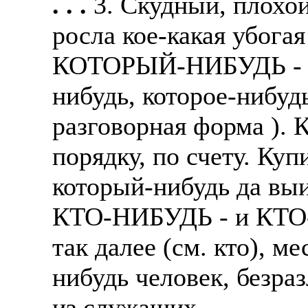
. . .
3. Скудный, плохой
росла кое-какая убогая
КОТОРЫЙ-НИБУДЬ - 
нибудь, которое-нибуд
разговорная форма ). 
порядку, по счету. Ку
который-нибудь да выи
КТО-НИБУДЬ - и КТО-Н
так далее (см. кто), м
нибудь человек, безра
из служащих.