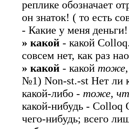
реплике обозначает от
Жилье предоставляется
Подписывать документ
он знаток! ( то есть со
Премии. Официальное 
клиентов, как выгодно
- Какие у меня деньги!
часов. 5-6 дневная раб
В ходе консультации п
» какой
- какой Collo
ПРОЦЕСС ОФОРМЛЕНИЯ
доп. услуги (например
оформление контракта
банка на телефон), за
совсем нет, как раз на
работодателя > оформл
плату.
» какой
- какой
тоже,
прохождение границы, 
Пожалуйста, НЕ ЗВО
подобранной заранее в
№1) Non-st.-st Нет ли
предприятие и место п
Опыт не нужен, но пр
какой-либо -
тоже, чт
позициях: менеджер, п
Лицензия по трудоуст
какой-нибудь - Colloq
представитель, продав
ВОЗМОЖНО ДИСТ
курьер, курьер банка,
чего-нибудь; всего лиш
ИЗ ЛЮБОГО РЕГИО
продажам.