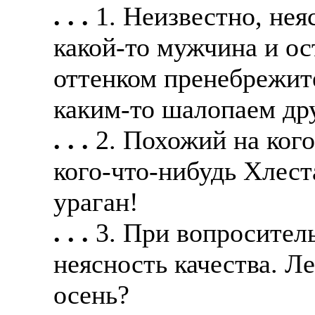
. . .
1. Неизвестно, нея
какой-то мужчина и ост
оттенком пренебрежите
каким-то шалопаем дру
. . .
2. Похожий на ког
кого-что-нибудь Хлеста
ураган!
. . .
3. При вопросител
неясность качества. Л
осень?