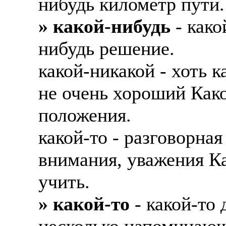
нибудь километр пути.
Также смотрите допол
В таких банках, как С
» какой-нибудь
- како
отправке в другие стр
Промсвязьбанк, Райфф
нибудь решение.
А также рассматривают
А также в компаниях: 
какой-никакой - хоть 
рабочий, разнорабочий
СДЭК, ПЭК и т.д.
стикеровщик.
не очень хороший Како
В направлениях: без оп
# работа за границей
консультирование, про
положения.
# работа за рубежом
какой-то - разговорна
# трудоустройство за 
внимания, уважения Ка
# трудоустройство за 
учить.
» какой-то
- какой-то 
несколько напоминающ