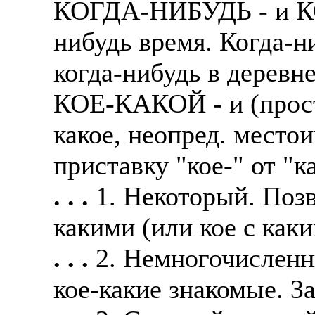
КОГДА-НИБУДЬ - и КО
нибудь время. Когда-н
когда-нибудь в деревн
КОЕ-КАКОЙ - и (просто
какое, неопред. место
приставку "кое-" от "к
. . .
1. Некоторый. Позв
какими (или кое с как
. . .
2. Немногочисленн
кое-какие знакомые. З