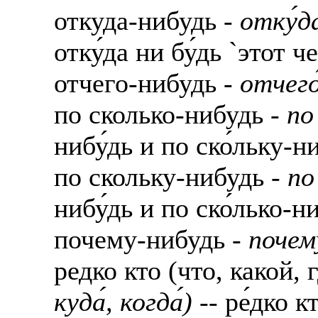
откуда-нибудь -
отку́д
отку́да ни бу́дь `этот че
отчего-нибудь -
отчего
по сколько-нибудь -
по
нибу́дь и по ско́льку-ни
по скольку-нибудь -
по
нибу́дь и по ско́лько-ни
почему-нибудь -
почем
редко кто (что, какой, г
куда́, когда́)
-- ре́дко кто