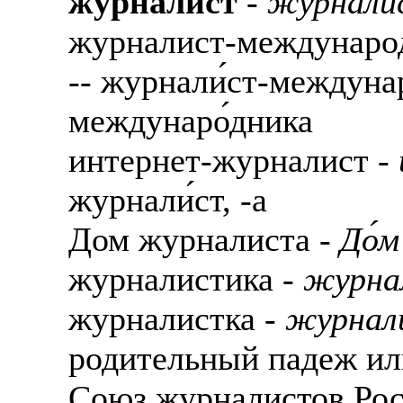
журналист
-
журнали́
журналист-междунаро
-- журнали́ст-междунар
междунаро́дника
интернет-журналист -
журнали́ст, -а
Дом журналиста -
До́
журналистика -
журна
журналистка -
журнали
родительный падеж ил
Союз журналистов Рос