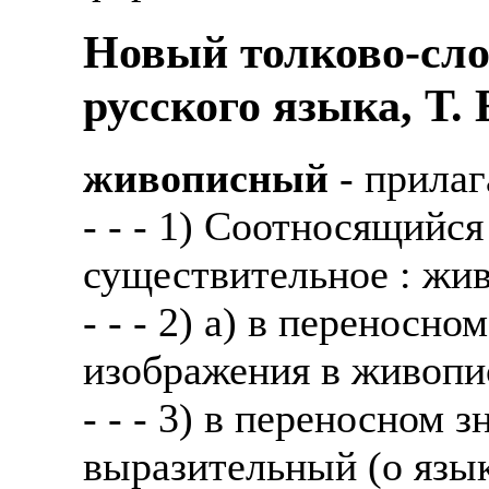
Также смотрите допол
В таких банках, как С
Новый толково-сло
отправке в другие стр
Промсвязьбанк, Райфф
русского языка, Т.
А также рассматривают
А также в компаниях: 
рабочий, разнорабочий
СДЭК, ПЭК и т.д.
живописный
- прилаг
стикеровщик.
В направлениях: без оп
- - - 1) Соотносящийся
# работа за границей
консультирование, про
существительное : жив
# работа за рубежом
- - - 2) а) в переносн
# трудоустройство за 
изображения в живопи
# трудоустройство за 
- - - 3) в переносном 
выразительный (о языке