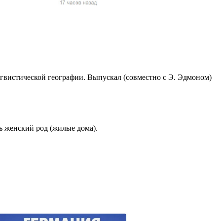
жчин, женщин и
ая команда.
ву. Никто не
говую.
из страны),
ингвистической географии. Выпускал (совместно с Э. Эдмоном)
ь женский род (жилые дома).
 указан
ки
стройство.