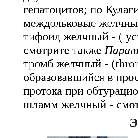
гепатоцитов; по Кулаг
междольковые желчные
тифоид желчный - ( ус
смотрите также
Парат
тромб желчный - (throm
образовавшийся в про
протока при обтураци
шламм желчный - смо
Э