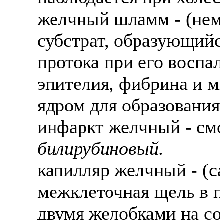
желчный шламм - (нем
субстрат, образующийс
протока при его воспа
эпителия, фибрина и 
ядром для образования
инфаркт желчный - см
билирубиновый.
капилляр желчный - (can
межклеточная щель в п
двумя желобками на с