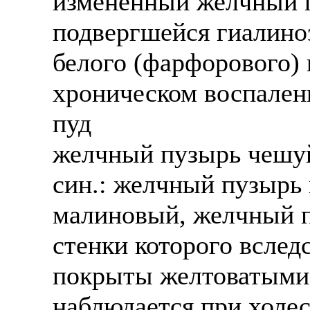
измененный желчный п
подвергшейся гиалино
белого (фарфорового) 
хроническом воспален
пуд
желчный пузырь чешуйч
син.: желчный пузырь
малиновый, желчный п
стенки которого всле
покрыты желтоватыми
наблюдается при холес