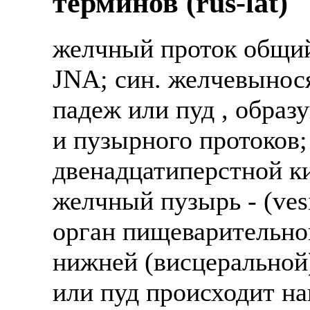
терминов (rus-lat)
Также смотрите допол
В таких банках, как С
отправке в другие стр
Промсвязьбанк, Райфф
желчный проток общий 
А также рассматривают
А также в компаниях: 
JNA; син. желчевынос
рабочий, разнорабочий
СДЭК, ПЭК и т.д.
падеж или пуд , обра
стикеровщик.
В направлениях: без оп
и пузырного протоков;
# работа за границей
консультирование, про
двенадцатиперстной к
# работа за рубежом
желчный пузырь - (ves
# трудоустройство за 
орган пищеварительно
# трудоустройство за 
нижней (висцеральной
или пуд происходит на