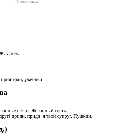
жчин, женщин и
ая команда.
ву. Никто не
говую.
из страны),
Ж. успех.
, приятный, удачный
ова
 указан
ланные вести. Желанный гость.
ки
руг! приди, приди: я твой супруг. Пушкин.
.)
стройство.