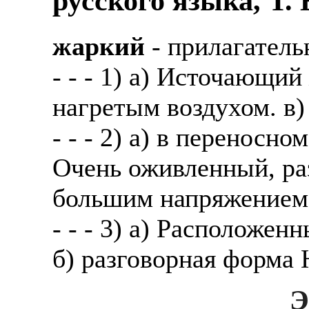
русского языка, Т.
жаркий
- прилагатель
- - - 1) а) Источающий
нагретым воздухом. в)
- - - 2) а) в переносн
Очень оживленный, ра
большим напряжением;
- - - 3) а) Расположе
б) разговорная форма
Э