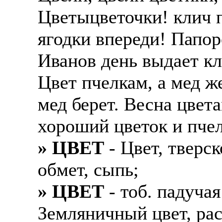
Цветыцветочки! клич п
ягодки впереди! Папор
Иванов день выдает кла
Цвет пчелкам, а мед ж
мед берет. Весна цвет
хороший цветок и пчел
» ЦВЕТ
- Цвет, тверс
обмет, сыпь;
» ЦВЕТ
- тоб. падучая
Земляничный цвет, рас