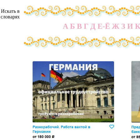
Искать в
словарях
А
Б
В
Г
Д
Е-Ё
Ж
З
И
Работа представителем
связи с увеличением к
Разнорабочий. Работа
Водитель такси на авт
на позиции региональн
хранение авто, 0% ком
Тинькофф банка.
Компания ООО "Джо