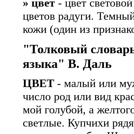
» цвет
- цвет световой
Также смотрите допол
В таких банках, как С
цветов радуги. Темный
отправке в другие стр
Промсвязьбанк, Райфф
кожи (один из признак
А также рассматривают
А также в компаниях: 
рабочий, разнорабочий
СДЭК, ПЭК и т.д.
"Толковый словарь
стикеровщик.
В направлениях: без оп
языка" В. Даль
# работа за границей
консультирование, про
# работа за рубежом
ЦВЕТ
- малый или му
# трудоустройство за 
число род или вид кра
# трудоустройство за 
мой голубой, а желтог
светлые. Купчихи рядя