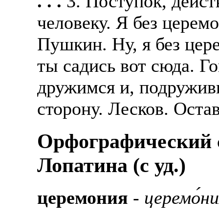
. . .
3. Поступок, дейс
человеку. Я без церем
Пушкин. Ну, я без цер
ты садись вот сюда. Г
дружимся и, подруживш
сторону. Лесков. Оста
Орфографический с
Лопатина (c уд.)
церемония
-
церемо́н