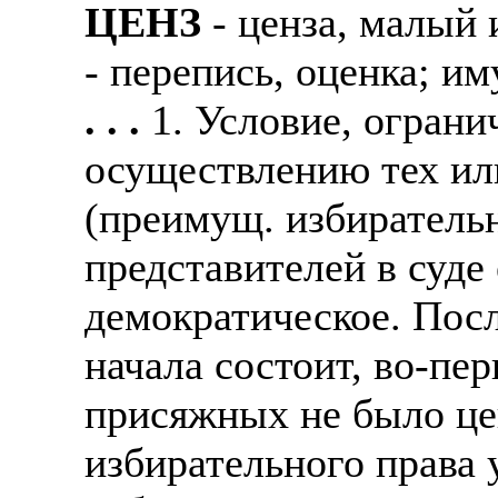
ЦЕНЗ
- ценза, малый 
Также смотрите допол
В таких банках, как С
отправке в другие стр
- перепись, оценка; и
Промсвязьбанк, Райфф
. . .
1. Условие, огран
А также рассматривают
А также в компаниях: 
рабочий, разнорабочий
СДЭК, ПЭК и т.д.
осуществлению тех ил
стикеровщик.
В направлениях: без оп
(преимущ. избиратель
# работа за границей
консультирование, про
представителей в суде
# работа за рубежом
демократическое. Пос
# трудоустройство за 
начала состоит, во-пе
# трудоустройство за 
присяжных не было це
избирательного права 